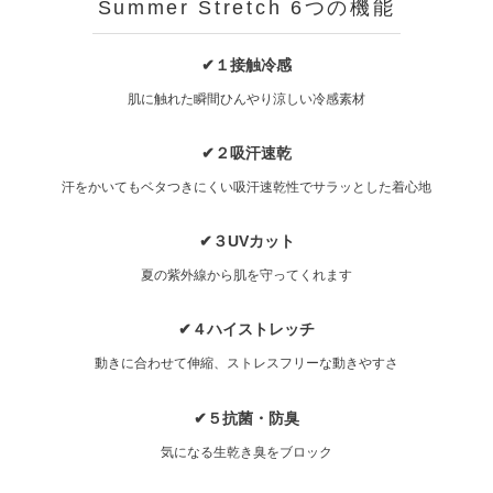
Summer Stretch 6つの機能
✔１接触冷感
肌に触れた瞬間ひんやり涼しい冷感素材
✔２吸汗速乾
汗をかいてもベタつきにくい吸汗速乾性でサラッとした着心地
✔３UVカット
夏の紫外線から肌を守ってくれます
✔４ハイストレッチ
動きに合わせて伸縮、ストレスフリーな動きやすさ
✔５抗菌・防臭
気になる生乾き臭をブロック