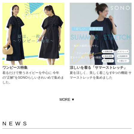
ワンピース特集
涼しいを着る「サマーストレッチ」
着るだけで整うネイビーを中心に 今年
夏を涼しく、美しく着こなす6つの機能 サ
の“正解”をSONOらしいきれいめで集めま
マーストレッチを集めました
した。
MORE ▼
NEWS