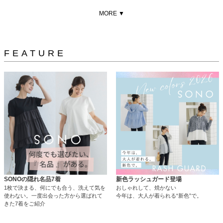
MORE ▼
FEATURE
SONOの隠れ名品7着
新色ラッシュガード登場
1枚で決まる、何にでも合う、洗えて気を
おしゃれして、焼かない
使わない。一度出会った方から選ばれて
今年は、大人が着られる“新色”で。
きた7着をご紹介