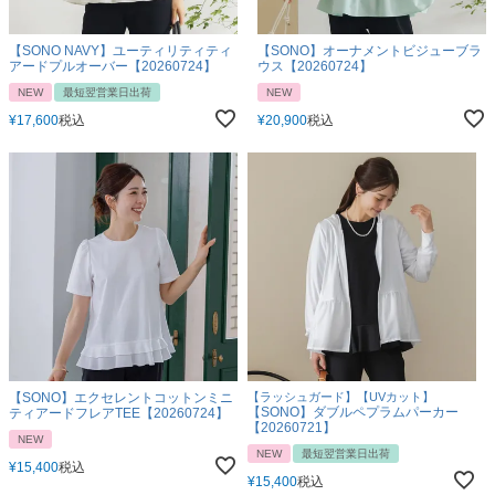
【SONO NAVY】ユーティリティティ
【SONO】オーナメントビジューブラ
アードプルオーバー【20260724】
ウス【20260724】
NEW
最短翌営業日出荷
NEW
¥
17,600
税込
¥
20,900
税込
【SONO】エクセレントコットンミニ
【ラッシュガード】【UVカット】
【SONO】ダブルペプラムパーカー
ティアードフレアTEE【20260724】
【20260721】
NEW
NEW
最短翌営業日出荷
¥
15,400
税込
¥
15,400
税込