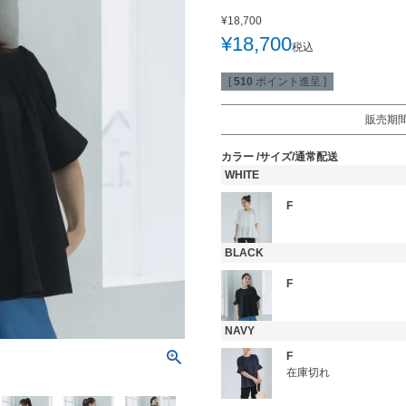
¥
18,700
¥
18,700
税込
[
510
ポイント進呈 ]
販売期
カラー
サイズ/通常配送
WHITE
F
BLACK
F
NAVY
F
在庫切れ