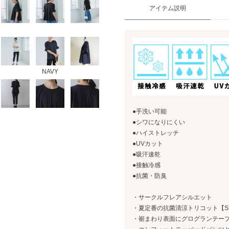
アイテム説明
NAVY
●手洗い可能
●シワになりにくい
●ハイストレッチ
●UVカット
●吸汗速乾
●接触冷感
●抗菌・防臭
・サークルフレアシルエット
・夏定番の抗菌清涼トリコット【SUM
・裾まわり表面にグログランテー