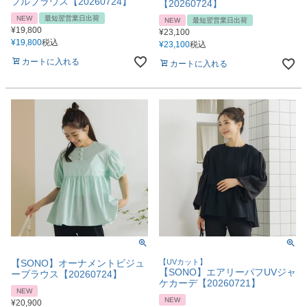
フルブラウス【20260724】
【20260724】
NEW
最短翌営業日出荷
NEW
最短翌営業日出荷
¥
19,800
¥
23,100
¥
19,800
税込
¥
23,100
税込
カートに入れる
カートに入れる
【SONO】オーナメントビジュ
【UVカット】
【SONO】エアリーパフUVジャ
ーブラウス【20260724】
ケカーデ【20260721】
NEW
NEW
¥
20,900