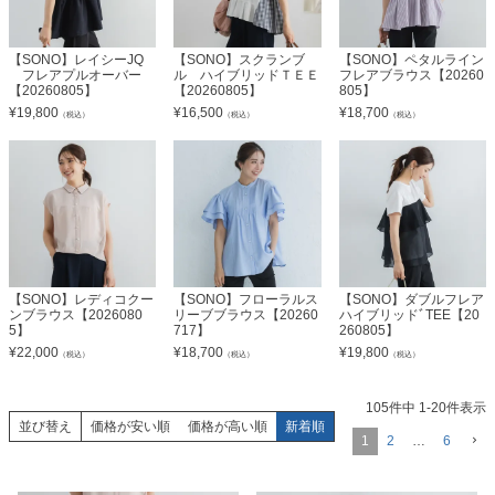
【SONO】レイシーJQ
【SONO】スクランブ
【SONO】ペタルライン
フレアプルオーバー
ル ハイブリッドＴＥＥ
フレアブラウス【20260
【20260805】
【20260805】
805】
¥
19,800
¥
16,500
¥
18,700
（税込）
（税込）
（税込）
【SONO】レディコクー
【SONO】フローラルス
【SONO】ダブルフレア
ンブラウス【2026080
リーブブラウス【20260
ハイブリッドﾞTEE【20
5】
717】
260805】
¥
22,000
¥
18,700
¥
19,800
（税込）
（税込）
（税込）
105
件中
1
-
20
件表示
並び替え
価格が安い順
価格が高い順
新着順
1
2
…
6