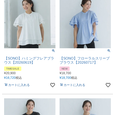
【SONO】ハミングフレアブラ
【SONO】フローラルスリーブ
ウス【20260619】
ブラウス【20260717】
TIMESALE
NEW
¥
20,900
¥
18,700
¥
16,720
税込
¥
18,700
税込
カートに入れる
カートに入れる