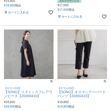
¥
19,800
最短翌営業日出荷
¥
17,600
¥
19,800
税込
¥
17,600
税込
カートに入れる
カートに入れる
【サマーOX】
【サマーOX】
【SONO】リズミックフレアワ
【SONO】オスマシテーパード
ンピース【20260410】
パンツ【20260410】
¥
28,600
¥
19,800
¥
28,600
税込
¥
19,800
税込