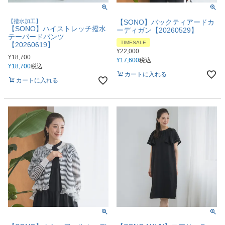
【撥水加工】
【SONO】バックティアードカ
【SONO】ハイストレッチ撥水
ーディガン【20260529】
テーパードパンツ
TIMESALE
【20260619】
¥
22,000
¥
18,700
¥
17,600
税込
¥
18,700
税込
カートに入れる
カートに入れる