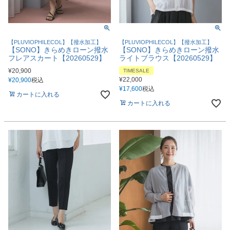
【PLUVIOPHILECOL】【撥水加工】
【PLUVIOPHILECOL】【撥水加工】
【SONO】きらめきローン撥水
【SONO】きらめきローン撥水
フレアスカート【20260529】
ライトブラウス【20260529】
¥
20,900
TIMESALE
¥
22,000
¥
20,900
税込
¥
17,600
税込
カートに入れる
カートに入れる