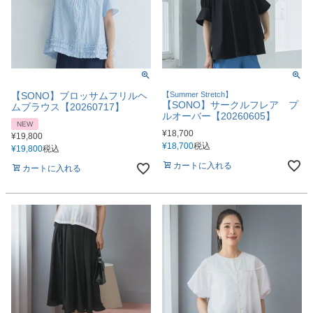
【SONO】ブロッサムフリルヘ
【Summer Stretch】
【SONO】サークルフレア プ
ムブラウス【20260717】
ルオーバー【20260605】
NEW
¥
18,700
¥
19,800
¥
18,700
税込
¥
19,800
税込
カートに入れる
カートに入れる