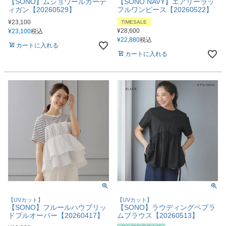
【SONO】ムショワールカーデ
【SONO NAVY】エアリーラッ
ィガン【20260529】
フルワンピース【20260522】
¥
23,100
TIMESALE
¥
28,600
¥
23,100
税込
¥
22,880
税込
カートに入れる
カートに入れる
【UVカット】
【UVカット】
【SONO】フルールハウブリッ
【SONO】ラウディングペプラ
ドプルオーバー【20260417】
ムブラウス【20260513】