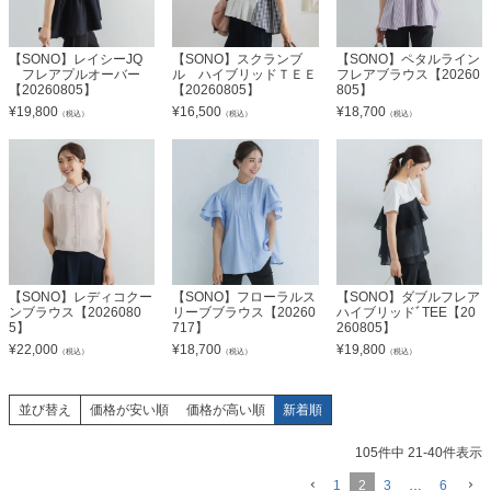
【SONO】レイシーJQ
【SONO】スクランブ
【SONO】ペタルライン
フレアプルオーバー
ル ハイブリッドＴＥＥ
フレアブラウス【20260
【20260805】
【20260805】
805】
¥
19,800
¥
16,500
¥
18,700
（税込）
（税込）
（税込）
【SONO】レディコクー
【SONO】フローラルス
【SONO】ダブルフレア
ンブラウス【2026080
リーブブラウス【20260
ハイブリッドﾞTEE【20
5】
717】
260805】
¥
22,000
¥
18,700
¥
19,800
（税込）
（税込）
（税込）
並び替え
価格が安い順
価格が高い順
新着順
105
件中
21
-
40
件表示
1
2
3
…
6