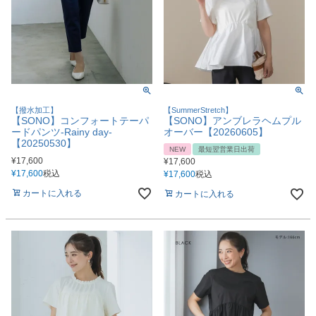
【撥水加工】
【SummerStretch】
【SONO】コンフォートテーパ
【SONO】アンブレラヘムプル
ードパンツ-Rainy day-
オーバー【20260605】
【20250530】
NEW
最短翌営業日出荷
¥
17,600
¥
17,600
¥
17,600
税込
¥
17,600
税込
カートに入れる
カートに入れる