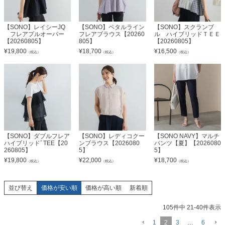
【SONO】レイシーJQ
【SONO】ペタルライン
【SONO】スクランブ
フレアプルオーバー
フレアブラウス【20260
ル ハイブリッドＴＥＥ
【20260805】
805】
【20260805】
¥
19,800
¥
18,700
¥
16,500
（税込）
（税込）
（税込）
【SONO】ダブルフレア
【SONO】レディコクー
【SONO NAVY】マルチ
ハイブリッドﾞTEE【20
ンブラウス【2026080
パンツ【夏】【2026080
260805】
5】
5】
¥
19,800
¥
22,000
¥
18,700
（税込）
（税込）
（税込）
並び替え
価格が安い順
価格が高い順
新着順
105
件中
21
-
40
件表示
1
2
3
…
6