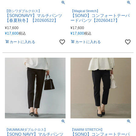
【防シワダブルクロス】
【Magical Stretch】
【SONONAVY】マルチパンツ
【SONO】コンフォートテーパ
【春夏秋冬】【20260522】
ードパンツ【20260417】
¥
17,600
¥
17,600
¥
17,600
税込
¥
17,600
税込
カートに入れる
カートに入れる
【MUMMUMダブルクロス】
【WARM STRETCH】
【SONO NAVY】マルチパンツ
【SONO】コンフォートテーパ