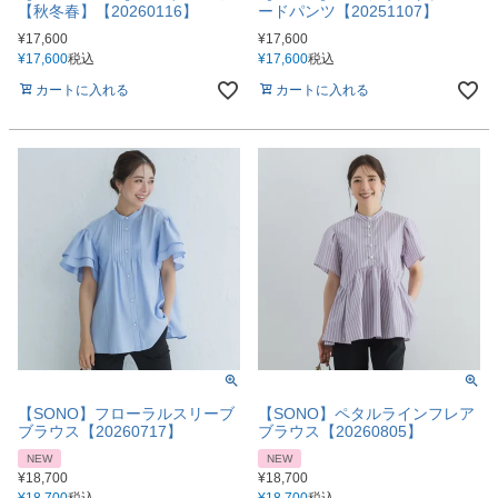
【秋冬春】【20260116】
ードパンツ【20251107】
¥
17,600
¥
17,600
¥
17,600
税込
¥
17,600
税込
カートに入れる
カートに入れる
【SONO】フローラルスリーブ
【SONO】ペタルラインフレア
ブラウス【20260717】
ブラウス【20260805】
NEW
NEW
¥
18,700
¥
18,700
¥
18,700
税込
¥
18,700
税込