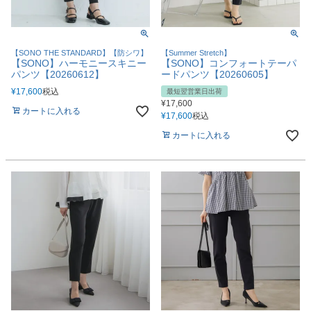
【SONO THE STANDARD】【防シワ】
【Summer Stretch】
【SONO】ハーモニースキニー
【SONO】コンフォートテーパ
パンツ【20260612】
ードパンツ【20260605】
¥
17,600
税込
最短翌営業日出荷
¥
17,600
カートに入れる
¥
17,600
税込
カートに入れる