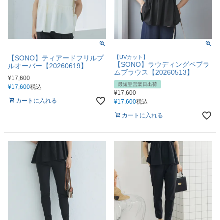
【SONO】ティアードフリルプ
【UVカット】
【SONO】ラウディングペプラ
ルオーバー【20260619】
ムブラウス【20260513】
¥
17,600
最短翌営業日出荷
¥
17,600
税込
¥
17,600
カートに入れる
¥
17,600
税込
カートに入れる