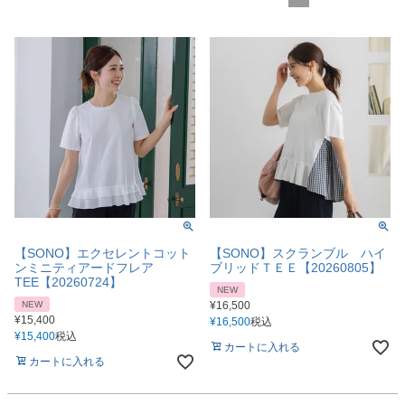
【SONO】エクセレントコット
【SONO】スクランブル ハイ
ンミニティアードフレア
ブリッドＴＥＥ【20260805】
TEE【20260724】
NEW
NEW
¥
16,500
¥
15,400
¥
16,500
税込
¥
15,400
税込
カートに入れる
カートに入れる