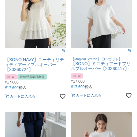
【SONO NAVY】ユーティリテ
【Magical Stretch】【UVカット】
【SONO】ミニティアードフリ
ィティアードプルオーバー
ルプルオーバー【20260417】
【20260724】
NEW
NEW
最短翌営業日出荷
¥
17,600
¥
17,600
¥
17,600
税込
¥
17,600
税込
カートに入れる
カートに入れる