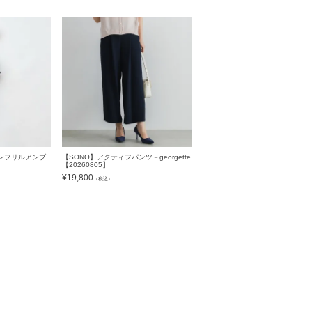
ンフリルアンブ
【SONO】アクティフパンツ－georgette
【20260805】
¥
19,800
（税込）