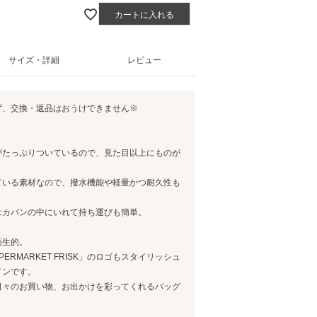
カートに入れる
サイズ・詳細
レビュー
ず、交換・返品はおうけできません※
がたっぷりついているので、見た目以上にものが
ている素材なので、撥水機能や軽量かつ耐久性も
はカバンの中にいれて持ち運びも簡単。
衛生的。
ERMARKET FRISK」のロゴもスタイリッシュ
インです。
日々のお買い物、お出かけを彩ってくれるバッグ