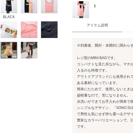
1
BLACK
アイテム説明
※到着後、開封・未開封に関わら
レジ型のMINI BAGです。
コンパクトな見た目ながら、マチ
入るのも特徴です。
アウトドアブランドにも使用され
ある素材になっています。
簡単にたためて、使用しないとき
超軽量なので、苦になりません。
水洗いができてお手入れが簡単で
シンプルなデザイン、「SONO SUP
で男性も気にせず持ち運べるデザ
豊富なカラーバリエーションで、
です。