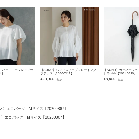
VY】ハーモニーフレアブラ
【SONO】パフィスリーブフローイング
【SONO】カーネーショ
24】
ブラウス【20260311】
レラstick【20240920】
¥
20,900
¥
8,800
）
（税込）
（税込）
ーノ】エコバッグ Mサイズ【20200807】
ノ】エコバッグ Mサイズ【20200807】