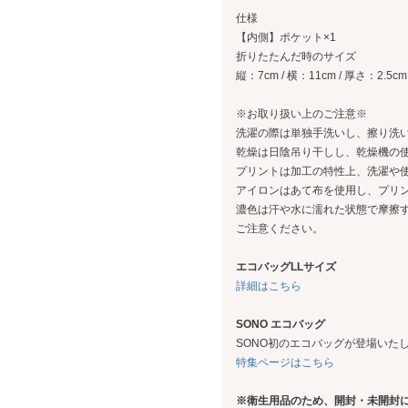
仕様
【内側】ポケット×1
折りたたんだ時のサイズ
縦：7cm / 横：11cm / 厚さ：2.5cm
※お取り扱い上のご注意※
洗濯の際は単独手洗いし、擦り洗
乾燥は日陰吊り干しし、乾燥機の
プリントは加工の特性上、洗濯や
アイロンはあて布を使用し、プリ
濃色は汗や水に濡れた状態で摩擦
ご注意ください。
エコバッグLLサイズ
詳細はこちら
SONO エコバッグ
SONO初のエコバッグが登場いた
特集ページはこちら
※衛生用品のため、開封・未開封