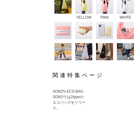
YELLOW
PINK
WHITE
関連特集ページ
SONO's ECO BAG
SONOでは2typeの
エコバッグをリリー
ス。