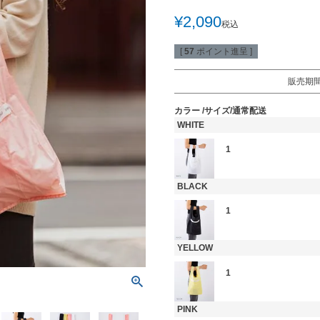
¥
2,090
税込
[
57
ポイント進呈 ]
販売期
カラー
サイズ/通常配送
WHITE
1
BLACK
1
YELLOW
1
PINK