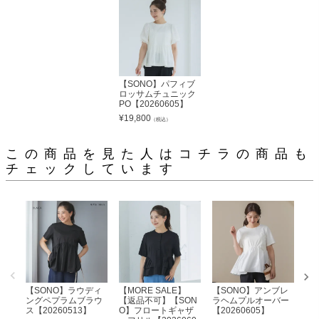
【SONO】パフィブ
ロッサムチュニック
PO【20260605】
¥
19,800
（税込）
この商品を見た人はコチラの商品も
チェックしています
【SONO】ラウディ
【MORE SALE】
【SONO】アンブレ
【
ングペプラムブラウ
【返品不可】【SON
ラヘムプルオーバー
ド
ス【20260513】
O】フロートギャザ
【20260605】
ー【