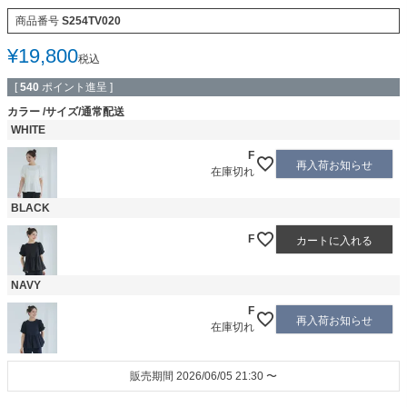
商品番号
S254TV020
¥
19,800
税込
[
540
ポイント進呈 ]
カラー
サイズ/通常配送
WHITE
F
再入荷お知らせ
在庫切れ
BLACK
F
カートに入れる
NAVY
F
再入荷お知らせ
在庫切れ
販売期間
2026/06/05 21:30
〜