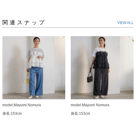
関連スナップ
VIEW ALL
model:Mayumi Nomura
model:Mayumi Nomura
身長:153cm
身長:153cm