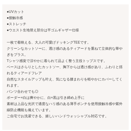
●UVカット
●接触冷感
●ストレッチ
●ウエスト生地替え部分は平ゴムギャザー仕様
一枚で着映える、大人の可愛げドッキングTEEです。
クリーンなカットソーに、透け感のあるティアードを重ねて立体的な華や
ぎをプラス。
Tシャツ感覚で涼やかに着られて品よく整う主役トップスです。
ベースはさらりとしたカットソー、胸下からは透け感があり、ふわりと揺
れるティアードフレア
自然なスタイルアップも叶え、気になる腰まわりを軽やかにカバーしてく
れます。
パンツ合わせでも◎
ボーダー×白は爽やかに、白×黒は引き締め上手に
素材は上品な光沢で適度なハリ感のある薄手ポンチを使用接触冷感や紫外
線防止機能も備えています。
ご自宅でお洗濯できる、嬉しいハンドウォッシャブル対応です。