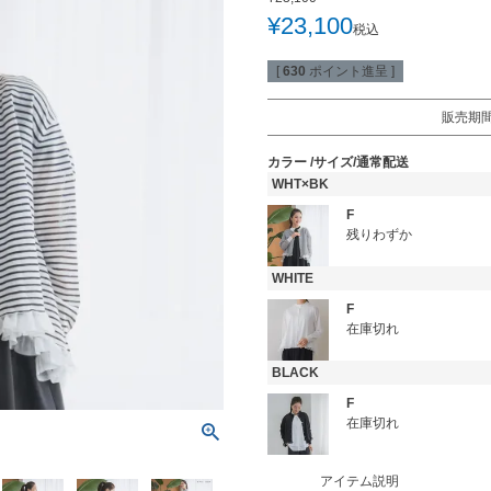
¥
23,100
税込
[
630
ポイント進呈 ]
販売期
カラー
サイズ/通常配送
WHT×BK
F
残りわずか
WHITE
F
在庫切れ
BLACK
F
在庫切れ
アイテム説明