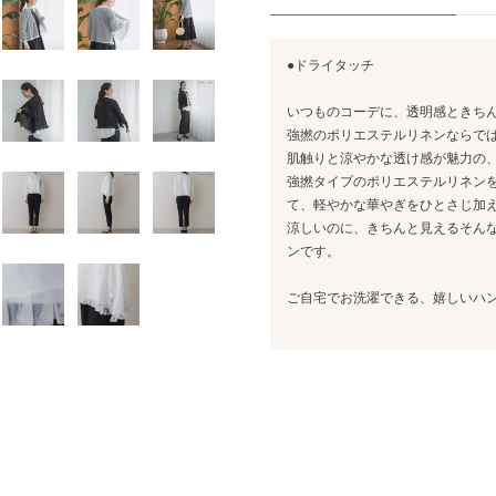
●ドライタッチ
いつものコーデに、透明感ときち
強撚のポリエステルリネンならで
肌触りと涼やかな透け感が魅力の
強撚タイプのポリエステルリネン
て、軽やかな華やぎをひとさじ加
涼しいのに、きちんと見えるそん
ンです。
ご自宅でお洗濯できる、嬉しいハ