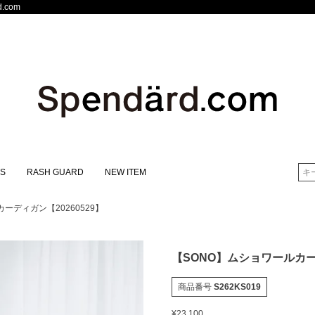
.com
S
RASH GUARD
NEW ITEM
検索
ーディガン【20260529】
【SONO】ムショワールカーデ
商品番号
S262KS019
¥
23,100