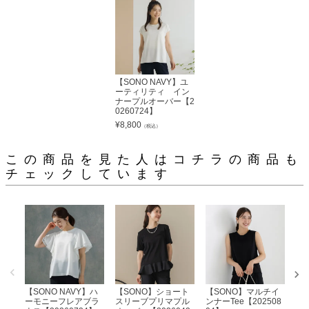
【SONO NAVY】ユ
ーティリティ イン
ナープルオーバー【2
0260724】
¥
8,800
（税込）
この商品を見た人はコチラの商品も
チェックしています
【SONO NAVY】ハ
【SONO】ショート
【SONO】マルチイ
【S
ーモニーフレアブラ
スリーブプリマプル
ンナーTee【202508
テ