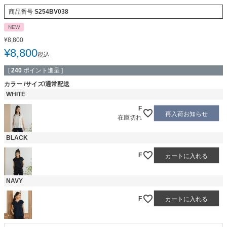
商品番号
S254BV038
NEW
¥
8,800
¥
8,800
税込
[
240
ポイント進呈 ]
カラー
サイズ/通常配送
WHITE
F
再入荷お知らせ
在庫切れ
BLACK
F
カートに入れる
NAVY
F
カートに入れる