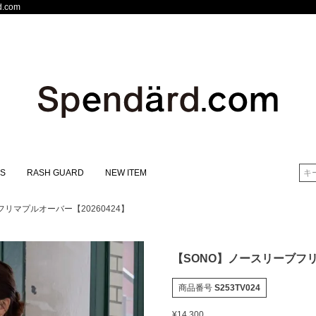
.com
S
RASH GUARD
NEW ITEM
検索
リマプルオーバー【20260424】
【SONO】ノースリーブフリ
商品番号
S253TV024
¥
14,300