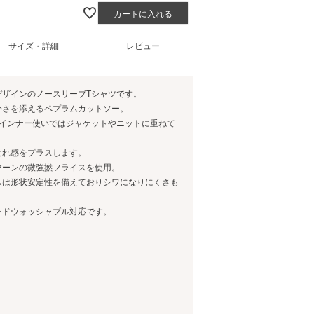
カートに入れる
サイズ・詳細
レビュー
デザインのノースリーブTシャツです。
かさを添えるペプラムカットソー。
、インナー使いではジャケットやニットに重ねて
なれ感をプラスします。
ヤーンの微強撚フライスを使用。
ムは形状安定性を備えておりシワになりにくさも
ンドウォッシャブル対応です。