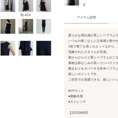
2
BLACK
アイテム説明
柔らかな揺れ感が美しいペプラム
いつもの着こなしに立体感と軽や
1枚で着ても美シルエットながら
洗練されたスタイルが完成。
裾からひらりと覗くペプラムがこ
素材は肌なじみの良いコンパクト
腰まわりをカバーする布帛ペプラ
嬉しいポイントです。
ご自宅でお洗濯できる、嬉しいハ
●UVカット
●接触冷感
●ストレッチ
【20250606】