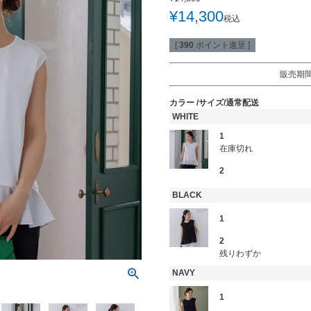
¥
14,300
税込
[
390
ポイント進呈 ]
販売期
カラー
サイズ/通常配送
WHITE
1
在庫切れ
2
BLACK
1
2
残りわずか
NAVY
1