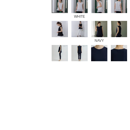
WHITE
NAVY