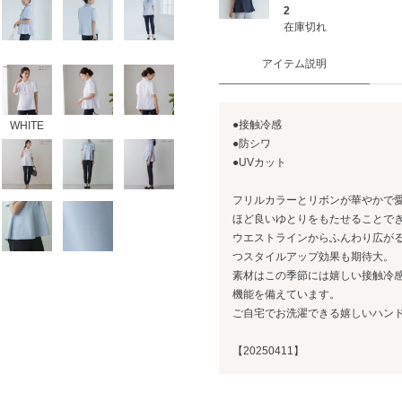
2
在庫切れ
アイテム説明
●接触冷感
WHITE
●防シワ
●UVカット
フリルカラーとリボンが華やかで
ほど良いゆとりをもたせることで
ウエストラインからふんわり広が
つスタイルアップ効果も期待大。
素材はこの季節には嬉しい接触冷
機能を備えています。
ご自宅でお洗濯できる嬉しいハン
【20250411】