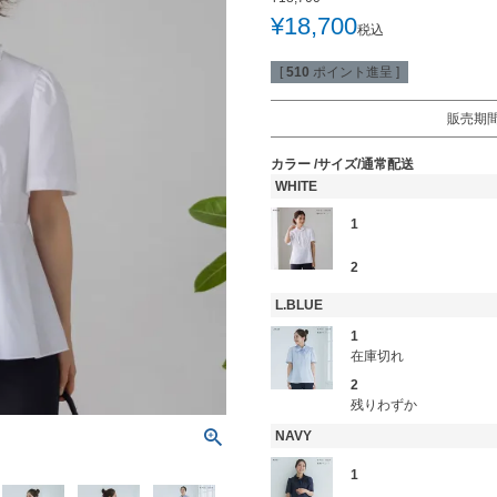
¥
18,700
税込
[
510
ポイント進呈 ]
販売期
カラー
サイズ/通常配送
WHITE
1
2
L.BLUE
1
在庫切れ
2
残りわずか
NAVY
1