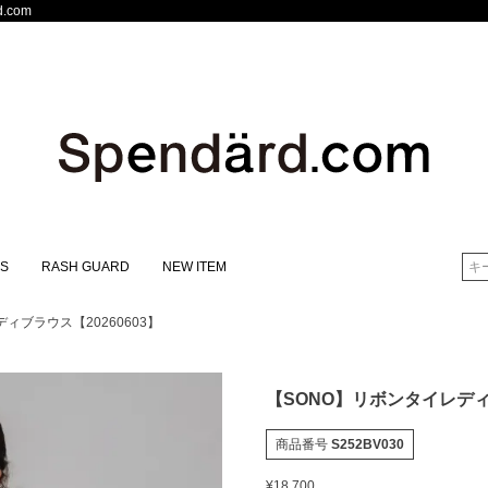
.com
S
RASH GUARD
NEW ITEM
検索
ィブラウス【20260603】
【SONO】リボンタイレディブ
商品番号
S252BV030
¥
18,700