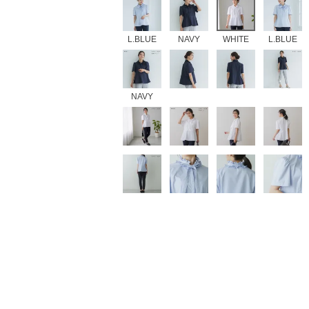
L.BLUE
NAVY
WHITE
L.BLUE
NAVY