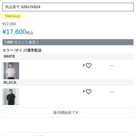
商品番号
S262JV024
TIMESALE
¥
22,000
¥
17,600
税込
[
480
ポイント進呈 ]
カラー
サイズ/通常配送
WHITE
F
—
BLACK
F
—
販売開始前です。