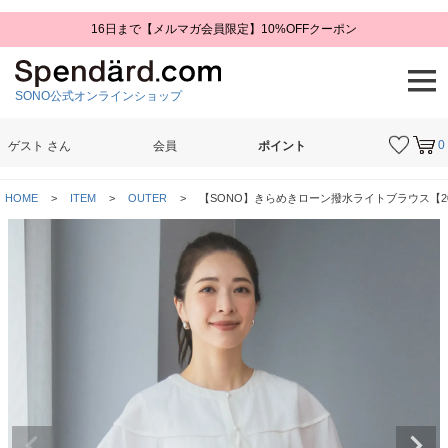
16日まで【メルマガ会員限定】10%OFFクーポン
SONO公式オンラインショップ
0
ゲスト
さん
会員
ポイント
検索
HOME
ITEM
OUTER
【SONO】きらめきローン撥水ライトブラウス【202