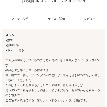
販売期間
2026/08/10 12:00
〜
2026/08/16 23:59
アイテム説明
サイズ・詳細
レビュー
●UVカット
●撥水
●接触冷感
●ポケット付き
こちらの羽織は、透けるのにはじく雨の日も印象美人なシアーブラウスで
す。
繊細な透け感に、頼れる撥水機能
衿・前立て・胸元パイピングの別布使いが、甘さを引き締めて品よく整う
一枚に仕上げました。
全体はふんわりと空気を含むシアー素材で、見た目は涼しげ
それでいて雨粒をさらりと弾き、天候が不安定な日も気兼ねなく着られる
のが魅力です。
ご自宅でお洗濯できる、嬉しいハンドウォッシャブル対応です。