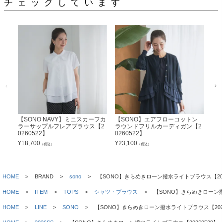
チェックしています
【SONO NAVY】ミニスカーフカ
【SONO】エアフローコットン
【
ラーサップルフレアブラウス【2
ラウンドフリルカーディガン【2
オー
0260522】
0260522】
¥
18
¥
18,700
¥
23,100
（税込）
（税込）
HOME
BRAND
sono
【SONO】きらめきローン撥水ライトブラウス【202
HOME
ITEM
TOPS
シャツ・ブラウス
【SONO】きらめきローン撥
HOME
LINE
SONO
【SONO】きらめきローン撥水ライトブラウス【2026