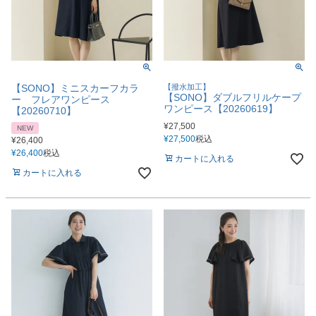
【SONO】ミニスカーフカラ
【撥水加工】
【SONO】ダブルフリルケープ
ー フレアワンピース
ワンピース【20260619】
【20260710】
¥
27,500
NEW
¥
27,500
税込
¥
26,400
¥
26,400
税込
カートに入れる
カートに入れる