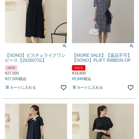
【SONO】ビスチェライクワン
【MORE SALE】【返品不可】
ピース【20260731】
【SONO】PLIFT RIBBON OP.
NEW
SALE
¥
27,500
¥
19,800
¥
27,500
税込
¥
5,940
税込
カートに入れる
カートに入れる