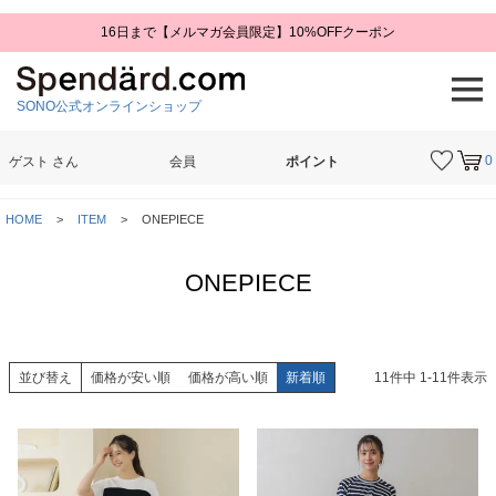
16日まで【メルマガ会員限定】10%OFFクーポン
SONO公式オンラインショップ
0
ゲスト
さん
会員
ポイント
検索
HOME
ITEM
ONEPIECE
ONEPIECE
並び替え
価格が安い順
価格が高い順
新着順
11
件中
1
-
11
件表示