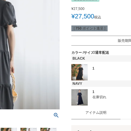
¥
27,500
¥
27,500
税込
[
750
ポイント進呈 ]
販売期
カラー
サイズ/通常配送
BLACK
1
NAVY
1
在庫切れ
アイテム説明