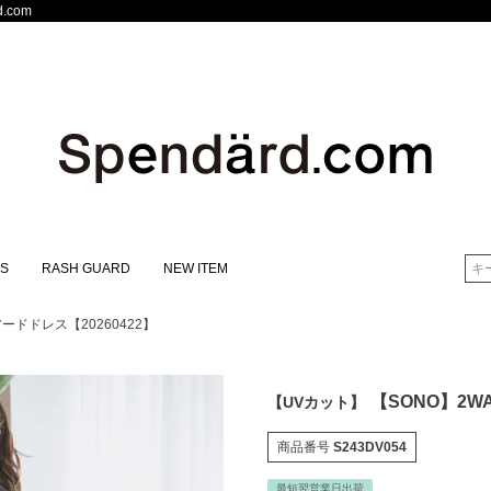
.com
S
RASH GUARD
NEW ITEM
検索
ードドレス【20260422】
【SONO】2W
【UVカット】
商品番号
S243DV054
最短翌営業日出荷