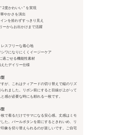
 2度かわいい ” を実現
に華やかさを演出
ラインを拾わずすっきり見え
デイリーからお出かけまで活躍
トレスフリーな着心地
でシワになりにくくイージーケア
に過ごせる機能性素材
備えたデイリー仕様
体型
ですが、これはティアードの切り替えで縦のリズ
着られました。リボン前にすると目線が上がって
んと感が必要な時にも頼れる一枚です。
体型
一枚で着るだけでサマになる安心感。丈感はミモ
でした。パールボタンを前にするときれいめ、リ
で印象を切り替えられるのが楽しいです。ご自宅