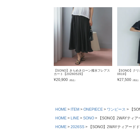
【SONO】きらめきローン撥水フレアス
【SONO】クリ
カート【20260529】
0619】
¥
20,900
¥
27,500
（税込）
（税込
HOME
ITEM
ONEPIECE
ワンピース
【SO
HOME
LINE
SONO
【SONO】2WAYティアー
HOME
2026SS
【SONO】2WAYティアードドレ