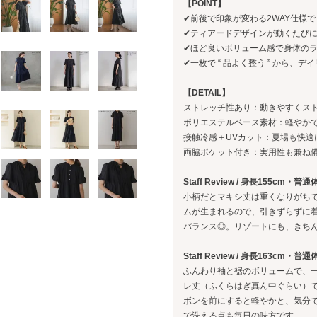
【POINT】
✔前後で印象が変わる2WAY仕様で “
✔ティアードデザインが動くたび
✔ほど良いボリューム感で身体の
✔一枚で “ 品よく整う ” から、
【DETAIL】
ストレッチ性あり：動きやすくス
ポリエステルベース素材：軽やか
接触冷感＋UVカット：夏場も快適
両脇ポケット付き：実用性も兼ね
Staff Review / 身長155cm・普通
小柄だとマキシ丈は重くなりがち
ムが生まれるので、引きずらずに
バランス◎。リゾートにも、きち
Staff Review / 身長163cm・普通
ふんわり袖と裾のボリュームで、
レ丈（ふくらはぎ真ん中ぐらい）
ボンを前にすると軽やかと、気分
で洗える点も毎日の味方です。