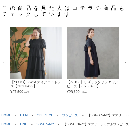
この商品を見た人はコチラの商品も
チェックしています
【SONO】2WAYティアードドレ
【SONO】リズミックフレアワン
【S
ス【20260422】
ピース【20260410】
レデ
¥
27,500
¥
28,600
¥
18
（税込）
（税込）
HOME
ITEM
ONEPIECE
ワンピース
【SONO NAVY】エアリーラ
HOME
LINE
SONONAVY
【SONO NAVY】エアリーラッフルワンピース【2