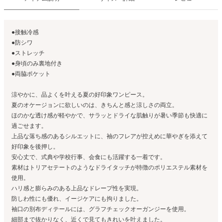
●接触冷感
●防シワ
●ストレッチ
●身頃のみ裏地付き
●両脇ポケット
涼やかに、品よくを叶える夏の好印象ワンピース。
夏のオケージョンに欲しいのは、きちんと感と涼しさの両立。
ほのかな透け感が軽やかで、サラッとドライな肌触りが暑い季節も快適に
過ごせます。
上品な落ち感のあるシルエットに、袖のフレアが控えめに華やぎを添えて
好印象を後押し。
安心丈で、式典や学校行事、会食にも活躍する一着です。
素材はトリアセテートのようなドライタッチが特徴のポリエステル素材を
使用。
ハリ感と膨らみのある上品なドレープ性を実現。
防しわ性にも優れ、イージケアにも拘りました。
袖口の別布ディテールには、グラフチェックオーガンジーを使用。
細部まで抜かりなく、近くで見てもきれいを叶えました。