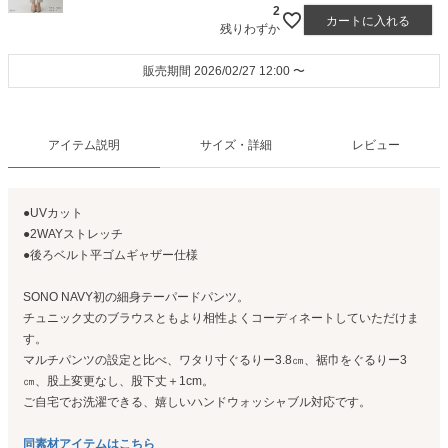
2
カートに入れる
残りわずか
販売期間
2026/02/27 12:00
〜
アイテム説明
サイズ・詳細
レビュー
●UVカット
●2WAYストレッチ
●後ろベルト平ゴムギャザー仕様
SONO NAVY初の細身テーパードパンツ。
チュニック丈のブラウスともより相性よくコーディネートしていただけま
す。
マルチパンツの設定と比べ、ワタリ寸ぐるりー3.8㎝、裾巾をぐるりー3
㎝、股上変更なし、股下丈＋1cm。
ご自宅でお洗濯できる、嬉しいハンドウォッシャブル対応です。
同素材アイテムはこちら