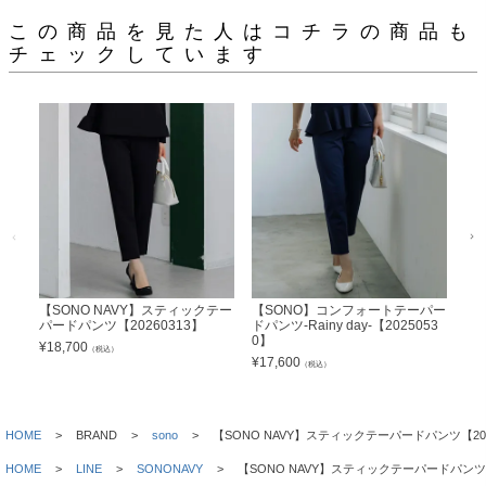
この商品を見た人はコチラの商品も
チェックしています
【SONO NAVY】スティックテー
【SONO】コンフォートテーパー
【S
パードパンツ【20260313】
ドパンツ-Rainy day-【2025053
JQ
0】
7】
¥
18,700
（税込）
¥
17,600
¥
19
（税込）
HOME
BRAND
sono
【SONO NAVY】スティックテーパードパンツ【202
HOME
LINE
SONONAVY
【SONO NAVY】スティックテーパードパンツ【2