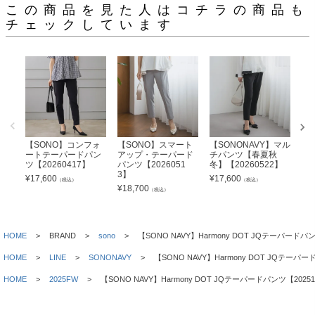
この商品を見た人はコチラの商品も
チェックしています
【SONO】コンフォ
【SONO】スマート
【SONONAVY】マル
【S
ートテーパードパン
アップ・テーパード
チパンツ【春夏秋
テ
ツ【20260417】
パンツ【2026051
冬】【20260522】
パン
3】
6】
¥
17,600
¥
17,600
（税込）
（税込）
¥
18,700
¥
2
（税込）
HOME
BRAND
sono
【SONO NAVY】Harmony DOT JQテーパードパン
HOME
LINE
SONONAVY
【SONO NAVY】Harmony DOT JQテーパー
HOME
2025FW
【SONO NAVY】Harmony DOT JQテーパードパンツ【20251