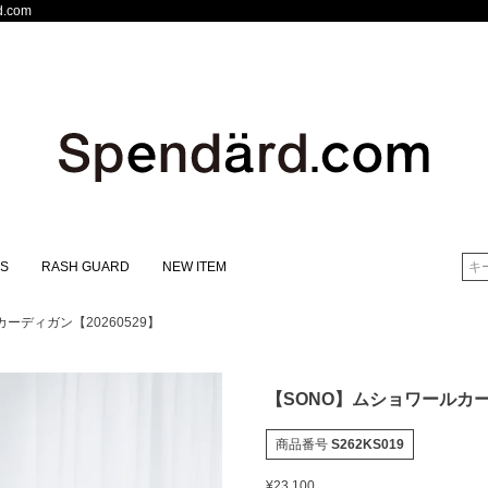
.com
S
RASH GUARD
NEW ITEM
検索
ーディガン【20260529】
【SONO】ムショワールカーデ
商品番号
S262KS019
¥
23,100