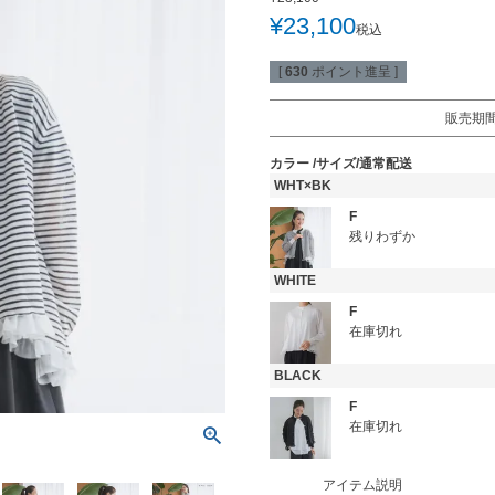
¥
23,100
税込
[
630
ポイント進呈 ]
販売期
カラー
サイズ/通常配送
WHT×BK
F
残りわずか
WHITE
F
在庫切れ
BLACK
F
在庫切れ
アイテム説明