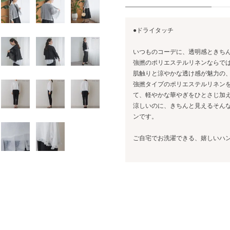
●ドライタッチ
いつものコーデに、透明感ときち
強撚のポリエステルリネンならで
肌触りと涼やかな透け感が魅力の
強撚タイプのポリエステルリネン
て、軽やかな華やぎをひとさじ加
涼しいのに、きちんと見えるそん
ンです。
ご自宅でお洗濯できる、嬉しいハ