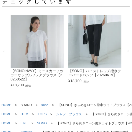
チェックしています
【SONO NAVY】ミニスカーフカ
【SONO】ハイストレッチ撥水テ
【
ラーサップルフレアブラウス【2
ーパードパンツ【20260619】
ラ
0260522】
02
¥
18,700
（税込）
¥
18,700
¥
23
（税込）
HOME
BRAND
sono
【SONO】きらめきローン撥水ライトブラウス【202
HOME
ITEM
TOPS
シャツ・ブラウス
【SONO】きらめきローン撥
HOME
LINE
SONO
【SONO】きらめきローン撥水ライトブラウス【2026