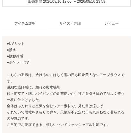
販売期間
2026/08/10 12:00
〜
2026/08/16 23:59
アイテム説明
サイズ・詳細
レビュー
●UVカット
●撥水
●接触冷感
●ポケット付き
こちらの羽織は、透けるのにはじく雨の日も印象美人なシアーブラウスで
す。
繊細な透け感に、頼れる撥水機能
衿・前立て・胸元パイピングの別布使いが、甘さを引き締めて品よく整う
一枚に仕上げました。
全体はふんわりと空気を含むシアー素材で、見た目は涼しげ
それでいて雨粒をさらりと弾き、天候が不安定な日も気兼ねなく着られる
のが魅力です。
ご自宅でお洗濯できる、嬉しいハンドウォッシャブル対応です。