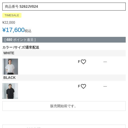
商品番号
S262JV024
TIMESALE
¥
22,000
¥
17,600
税込
[
480
ポイント進呈 ]
カラー
サイズ/通常配送
WHITE
F
—
BLACK
F
—
販売開始前です。