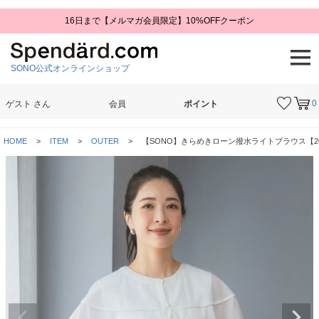
16日まで【メルマガ会員限定】10%OFFクーポン
SONO公式オンラインショップ
0
ゲスト
さん
会員
ポイント
検索
HOME
ITEM
OUTER
【SONO】きらめきローン撥水ライトブラウス【202