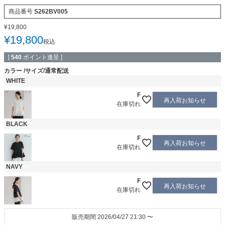
商品番号
S262BV005
¥
19,800
¥
19,800
税込
[
540
ポイント進呈 ]
カラー
サイズ/通常配送
WHITE
F
再入荷お知らせ
在庫切れ
BLACK
F
再入荷お知らせ
在庫切れ
NAVY
F
再入荷お知らせ
在庫切れ
販売期間
2026/04/27 21:30
〜