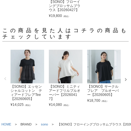
【SONO】フローイ
ングブロッサムブラ
ウス【20260427】
¥
19,800
（税込）
この商品を見た人はコチラの商品も
チェックしています
【SONO】エッセン
【SONO】ミニティ
【SONO】サークル
【
シャルコットン テ
アードフリルプルオ
フレア プルオーバ
ン
ィアードフレアTee
ーバー【2026041
ー【20260605】
ス【
【20260605】
7】
¥
18,700
¥
1
（税込）
¥
14,025
¥
14,080
（税込）
（税込）
HOME
BRAND
sono
【SONO】フローイングブロッサムブラウス【2026