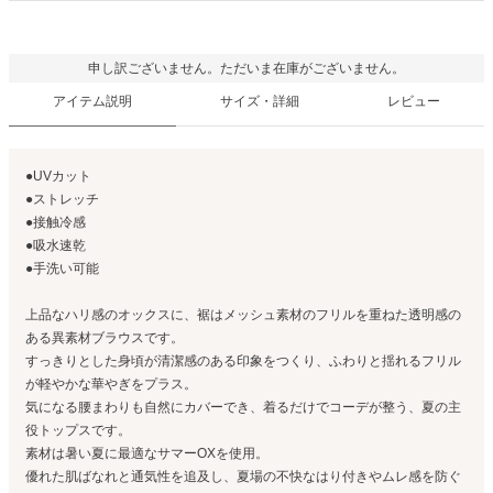
申し訳ございません。ただいま在庫がございません。
アイテム説明
サイズ・詳細
レビュー
●UVカット
●ストレッチ
●接触冷感
●吸水速乾
●手洗い可能
上品なハリ感のオックスに、裾はメッシュ素材のフリルを重ねた透明感の
ある異素材ブラウスです。
すっきりとした身頃が清潔感のある印象をつくり、ふわりと揺れるフリル
が軽やかな華やぎをプラス。
気になる腰まわりも自然にカバーでき、着るだけでコーデが整う、夏の主
役トップスです。
素材は暑い夏に最適なサマーOXを使用。
優れた肌ばなれと通気性を追及し、夏場の不快なはり付きやムレ感を防ぐ