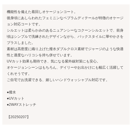
機能性を備えた着回しオケージョンコート。
後身頃にあしらわれたフェミニンなペプラムディテールが特徴のオケージ
ョン対応コートです。
シルエットは柔らかみのあるニュアンシーなコクーンシルエットで、前身
頃はシンプルで洗練されたデザインながら、バックスタイルに華やかさを
プラスしました。
素材は高密度に織り上げた撥水ダブルクロス素材でジャージのような快適
性と適度なハリコシを持ち併せています。
UVカット効果も期待でき、気になる紫外線対策にも安心。
オケージョンシーンはもちろん、デイリーやお出かけにも幅広く活躍して
くれそうです。
ご自宅でお洗濯できる、嬉しいハンドウォッシャブル対応です。
●撥水
●UVカット
●2WAYストレッチ
【20250207】