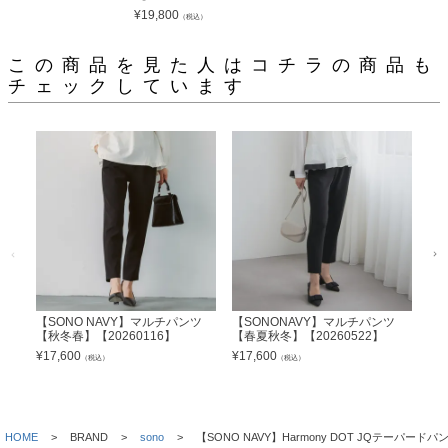
¥
19,800
（税込）
この商品を見た人はコチラの商品も
チェックしています
【SONO NAVY】マルチパンツ
【SONONAVY】マルチパンツ
【
【秋冬春】【20260116】
【春夏秋冬】【20260522】
ドパ
¥
17,600
¥
17,600
¥
17
（税込）
（税込）
HOME
BRAND
sono
【SONO NAVY】Harmony DOT JQテーパードパン