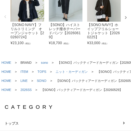
【SONO NAVY】フ
【SONO】ハイスト
【SONO NAVY】ホ
【
リルトリミング オ
レッチ撥水テーパー
イップフリルショー
ー
ープンジャケット【2
ドパンツ【2026061
トジャケット【2026
ド
0260724】
9】
0225】
ン【
¥
23,100
¥
18,700
¥
33,000
¥
2
（税込）
（税込）
（税込）
HOME
BRAND
sono
【SONO】バックティアードカーディガン【202605
HOME
ITEM
TOPS
ニット・カーディガン
【SONO】バックティア
HOME
LINE
SONO
【SONO】バックティアードカーディガン【202605
HOME
2026SS
【SONO】バックティアードカーディガン【20260529】
CATEGORY
トップス