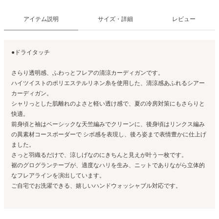
アイテム説明
サイズ・詳細
レビュー
●ドライタッチ
さらり透明感、ふわっとフレアの清涼カーディガンです。
ハイツイストのポリエステルリネン糸を使用した、清涼感あふれるシアー
カーディガン。
シャリっとした肌離れのよさと軽い透け感で、夏の冷房対策にもさらりと
快適。
前身頃と袖はベーシックな天竺編みでクリーンに、後身頃はリンクス編み
の異素材コースボーダーで シボ感を表現し、後ろ姿まで表情豊かに仕上げ
ました。
さっと羽織るだけで、涼しげなのにきちんと見えが叶う一枚です。
裾のグログランテープが、適度なハリを生み、ニットでありながら立体的
なフレアラインを演出しています。
ご自宅でお洗濯できる、嬉しいハンドウォッシャブル対応です。