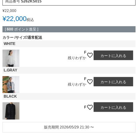
商品番号
S262KS015
¥
22,000
¥
22,000
税込
[
600
ポイント進呈 ]
カラー
サイズ/通常配送
WHITE
F
カートに入れる
残りわずか
L.GRAY
F
カートに入れる
残りわずか
BLACK
F
カートに入れる
販売期間
2026/05/29 21:30
〜