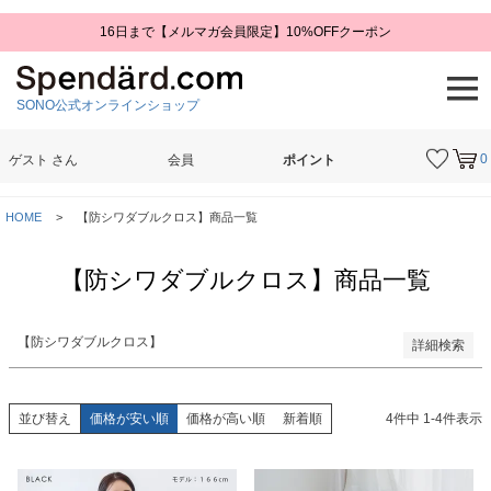
16日まで【メルマガ会員限定】10%OFFクーポン
予約商品
予約商品のみを表示
SONO公式オンラインショップ
並び順
新着順
登録順
0
ゲスト
さん
会員
ポイント
価格が安い順
価格が高い順
検索
優先度順
HOME
【防シワダブルクロス】商品一覧
レビュー順
キーワードヒット順
【防シワダブルクロス】商品一覧
検索
【防シワダブルクロス】
詳細検索
並び替え
価格が安い順
価格が高い順
新着順
4
件中
1
-
4
件表示