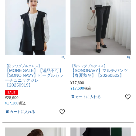
【防シワダブルクロス】
【防シワダブルクロス】
【MORE SALE】【返品不可】
【SONONAVY】マルチパンツ
【SONO NAVY】ビーグルカラ
【春夏秋冬】【20260522】
ーチュニックジレ
¥
17,600
【20250919】
¥
17,600
税込
SALE
カートに入れる
¥
28,600
¥
17,160
税込
カートに入れる