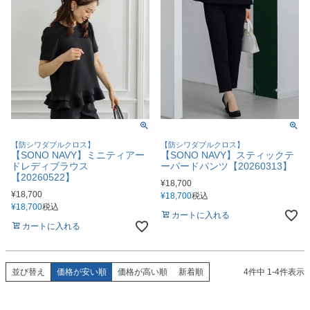
【防シワダブルクロス】
【防シワダブルクロス】
【SONO NAVY】ミニティアー
【SONO NAVY】スティックテ
ドレディブラウス
ーパードパンツ【20260313】
【20260522】
¥
18,700
¥
18,700
¥
18,700
税込
¥
18,700
税込
カートに入れる
カートに入れる
並び替え
価格が安い順
価格が高い順
新着順
4
件中
1
-
4
件表示