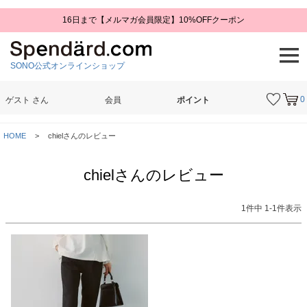
16日まで【メルマガ会員限定】10%OFFクーポン
SONO公式オンラインショップ
0
ゲスト
さん
会員
ポイント
検索
HOME
chielさんのレビュー
chielさんのレビュー
1
件中
1
-
1
件表示