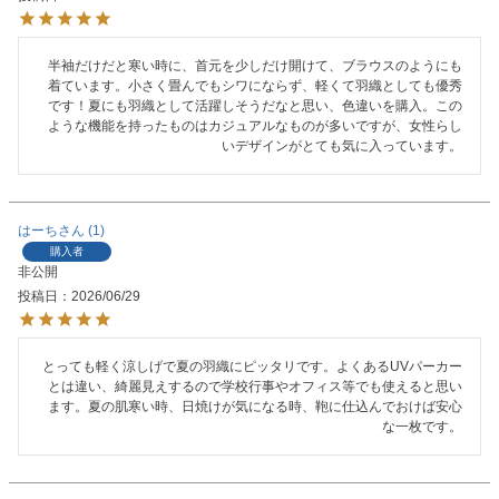
半袖だけだと寒い時に、首元を少しだけ開けて、ブラウスのようにも
着ています。小さく畳んでもシワにならず、軽くて羽織としても優秀
です！夏にも羽織として活躍しそうだなと思い、色違いを購入。この
ような機能を持ったものはカジュアルなものが多いですが、女性らし
いデザインがとても気に入っています。
はーち
1
購入者
非公開
投稿日
2026/06/29
とっても軽く涼しげで夏の羽織にピッタリです。よくあるUVパーカー
とは違い、綺麗見えするので学校行事やオフィス等でも使えると思い
ます。夏の肌寒い時、日焼けが気になる時、鞄に仕込んでおけば安心