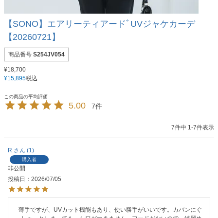
【SONO】エアリーティアードﾞUVジャケカーデ
【20260721】
商品番号
S254JV054
¥
18,700
¥
15,895
税込
5.00
7
7
件中
1
-
7
件表示
R.
1
購入者
非公開
投稿日
2026/07/05
薄手ですが、UVカット機能もあり、使い勝手がいいです。カバンにぐ