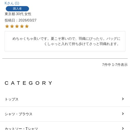
K
1
購入者
東京都
30代
女性
投稿日
2026/03/27
めちゃくちゃ良いです。夏こそ寒いので、羽織にぴったり。バッグに
くしゃっと入れて持ち歩けてさっと羽織れます。
7
件中
1
-
7
件表示
CATEGORY
トップス
シャツ・ブラウス
カットソー・Tシャツ