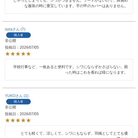
しゃっとしまっても、シワがつきません。フードがないので、綺麗め
な服装の時に重宝しています。手の甲のカバーはありません。
sora
7
購入者
非公開
投稿日
2026/07/05
学校行事など、一枚あると便利です。シワにならずかさばらない、困
った時はこれを着れば様になります。
YUKO
1
購入者
非公開
投稿日
2026/07/05
とても軽くて、涼しくて、シワにもならず、羽織としてとても優