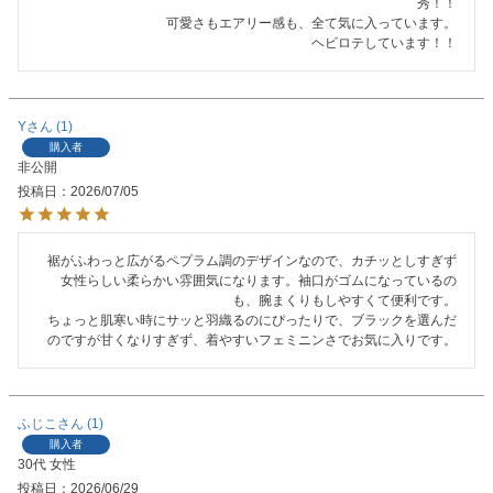
秀！！

可愛さもエアリー感も、全て気に入っています。

ヘビロテしています！！
Y
1
購入者
非公開
投稿日
2026/07/05
裾がふわっと広がるペプラム調のデザインなので、カチッとしすぎず
女性らしい柔らかい雰囲気になります。袖口がゴムになっているの
も、腕まくりもしやすくて便利です。

ちょっと肌寒い時にサッと羽織るのにぴったりで、ブラックを選んだ
のですが甘くなりすぎず、着やすいフェミニンさでお気に入りです。
ふじこ
1
購入者
30代
女性
投稿日
2026/06/29