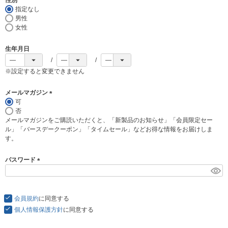
)
指定なし
男性
女性
生年月日
※設定すると変更できません
メールマガジン
可
(
否
必
メールマガジンをご購読いただくと、「新製品のお知らせ」「会員限定セー
須
ル」「バースデークーポン」「タイムセール」などお得な情報をお届けしま
)
す。
パスワード
(
必
須
会員規約
)
に同意する
個人情報保護方針
に同意する