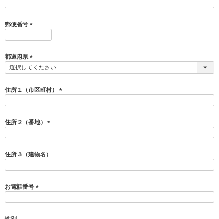
(
必
須
郵便番号
)
(
必
須
都道府県
)
(
必
須
住所１（市区町村）
)
(
必
須
住所２（番地）
)
(
必
須
住所３（建物名）
)
お電話番号
(
必
須
性別