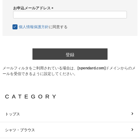
必
須
お申込メールアドレス
)
(
必
須
個人情報保護方針
に同意する
)
登録
メールフィルタをご利用されている場合は、
[spendard.com]
ドメインからのメ
ールを受信できるように設定してください。
CATEGORY
トップス
シャツ・ブラウス