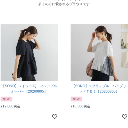
多くの方に愛されるブラウスです
【SONO】レイシーJQ フレアプル
【SONO】スクランブル ハイブリ
オーバー【20260805】
ッドＴＥＥ【20260805】
NEW
NEW
¥
19,800
税込
¥
16,500
税込