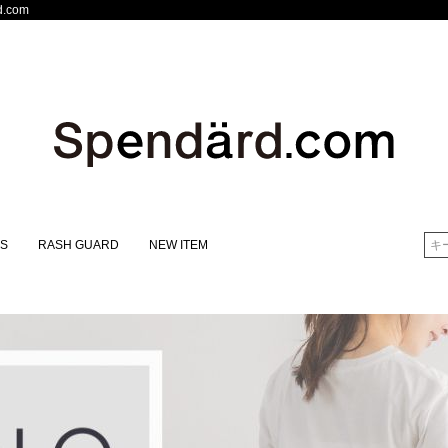
.com
S
RASH GUARD
NEW ITEM
検索