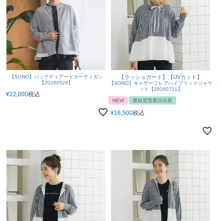
【SONO】バックティアードカーディガン
【ラッシュガード】【UVカット】
【20260529】
【SONO】ギャザーフレアハイブリッドジャケ
ット【20260721】
¥
22,000
税込
NEW
最短翌営業日出荷
¥
16,500
税込