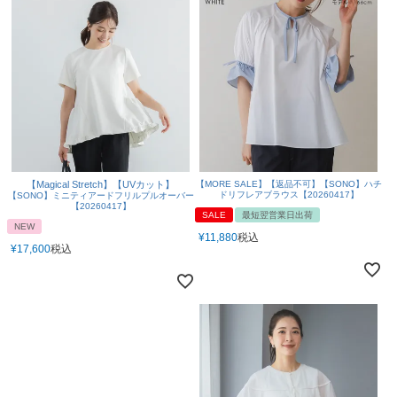
【Magical Stretch】【UVカット】
【MORE SALE】【返品不可】【SONO】ハチ
ドリフレアブラウス【20260417】
【SONO】ミニティアードフリルプルオーバー
【20260417】
SALE
最短翌営業日出荷
NEW
¥
11,880
税込
¥
17,600
税込