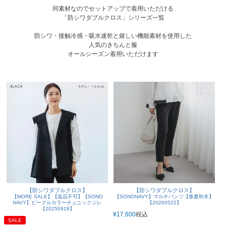
同素材なのでセットアップで着用いただける
「防シワダブルクロス」シリーズ一覧
防シワ・接触冷感・吸水速乾と嬉しい機能素材を使用した
人気のきちんと服
オールシーズン着用いただけます
【防シワダブルクロス】
【防シワダブルクロス】
【MORE SALE】【返品不可】【SONO
【SONONAVY】マルチパンツ【春夏秋冬】
NAVY】ビーグルカラーチュニックジレ
【20260522】
【20250919】
¥
17,600
税込
SALE