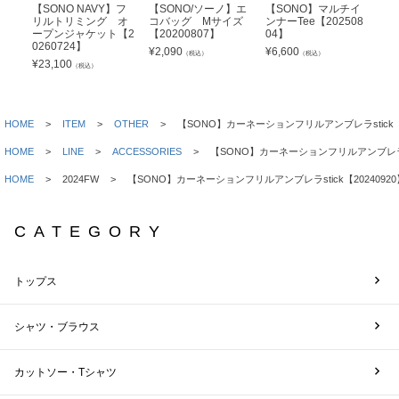
【SONO NAVY】フ
【SONO/ソーノ】エ
【SONO】マルチイ
【S
リルトリミング オ
コバッグ Mサイズ
ンナーTee【202508
ッ
ープンジャケット【2
【20200807】
04】
ィ
0260724】
26
¥
2,090
¥
6,600
（税込）
（税込）
¥
23,100
¥
3
（税込）
HOME
ITEM
OTHER
【SONO】カーネーションフリルアンブレラstick【2
HOME
LINE
ACCESSORIES
【SONO】カーネーションフリルアンブレラsti
HOME
2024FW
【SONO】カーネーションフリルアンブレラstick【20240920
CATEGORY
トップス
シャツ・ブラウス
カットソー・Tシャツ