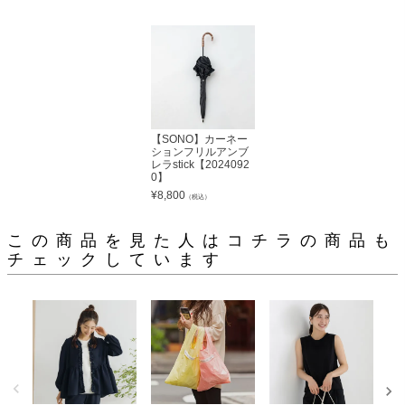
【SONO】カーネー
ションフリルアンブ
レラstick【2024092
0】
¥
8,800
（税込）
この商品を見た人はコチラの商品も
チェックしています