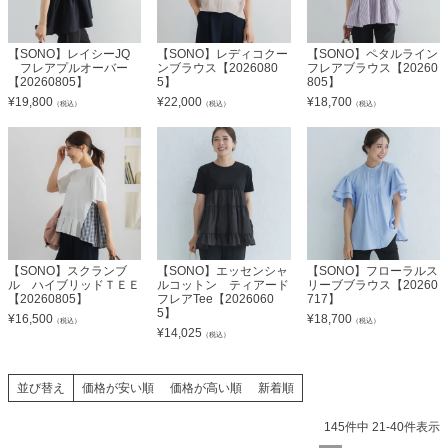
【SONO】レイシーJQ
【SONO】レディコクー
【SONO】ペタルライン
フレアプルオーバー
ンブラウス【2026080
フレアブラウス【20260
【20260805】
5】
805】
¥
19,800
¥
22,000
¥
18,700
（税込）
（税込）
（税込）
【SONO】スクランブ
【SONO】エッセンシャ
【SONO】フローラルス
ル ハイブリッドＴＥＥ
ルコットン ティアード
リーブブラウス【20260
【20260805】
フレアTee【2026060
717】
5】
¥
16,500
¥
18,700
（税込）
（税込）
¥
14,025
（税込）
並び替え
価格が安い順
価格が高い順
新着順
145
件中
21
-
40
件表示