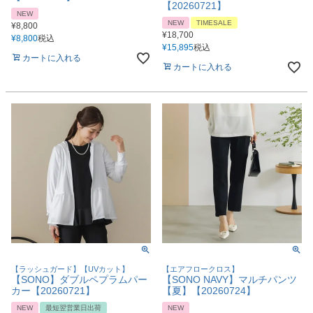
【20260721】
NEW
NEW
TIMESALE
¥
8,800
¥
18,700
¥
8,800
税込
¥
15,895
税込
カートに入れる
カートに入れる
【ラッシュガード】【UVカット】
【エアフロークロス】
【SONO】ダブルペプラムパー
【SONO NAVY】マルチパンツ
カー【20260721】
【夏】【20260724】
NEW
最短翌営業日出荷
NEW