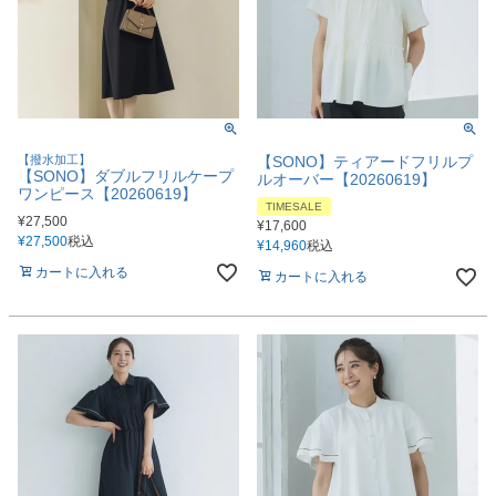
【撥水加工】
【SONO】ティアードフリルプ
【SONO】ダブルフリルケープ
ルオーバー【20260619】
ワンピース【20260619】
TIMESALE
¥
27,500
¥
17,600
¥
27,500
税込
¥
14,960
税込
カートに入れる
カートに入れる