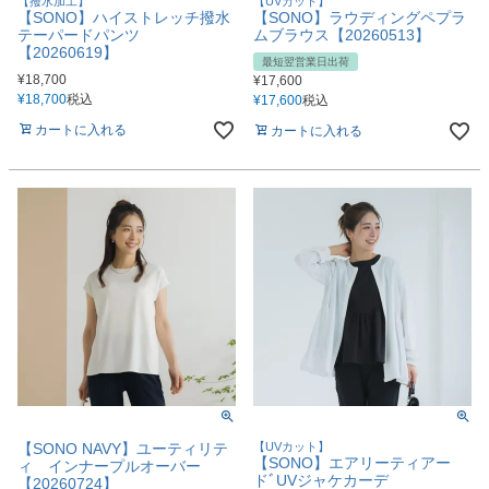
【撥水加工】
【UVカット】
【SONO】ハイストレッチ撥水
【SONO】ラウディングペプラ
テーパードパンツ
ムブラウス【20260513】
【20260619】
最短翌営業日出荷
¥
18,700
¥
17,600
¥
18,700
税込
¥
17,600
税込
カートに入れる
カートに入れる
【SONO NAVY】ユーティリテ
【UVカット】
【SONO】エアリーティアー
ィ インナープルオーバー
ドﾞUVジャケカーデ
【20260724】