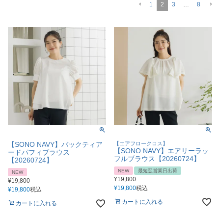
1
2
3
…
8
【SONO NAVY】バックティア
【エアフロークロス】
【SONO NAVY】エアリーラッ
ードパフィブラウス
フルブラウス【20260724】
【20260724】
NEW
最短翌営業日出荷
NEW
¥
19,800
¥
19,800
¥
19,800
税込
¥
19,800
税込
カートに入れる
カートに入れる