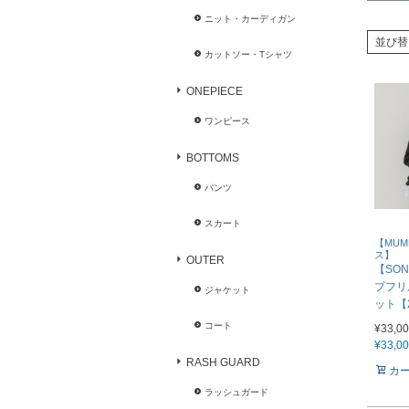
ニット・カーディガン
並び替
カットソー・Tシャツ
ONEPIECE
ワンピース
BOTTOMS
パンツ
スカート
【MU
ス】
OUTER
【SON
プフリ
ジャケット
ット【2
コート
¥
33,0
¥
33,0
RASH GUARD
カ
ラッシュガード