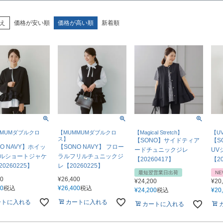
え
価格が安い順
価格が高い順
新着順
MMUMダブルクロ
【MUMMUMダブルクロ
【Magical Stretch】
【U
ス】
【SONO】サイドティア
【S
O NAVY】ホイッ
【SONO NAVY】 フロー
ードチュニックジレ
UV
ルショートジャケ
ラルフリルチュニックジ
【20260417】
【20
0260225】
レ【20260225】
最短翌営業日出荷
NE
00
¥
26,400
¥
24,200
¥
20
00
税込
¥
26,400
税込
¥
24,200
税込
¥
20
ートに入れる
カートに入れる
カートに入れる