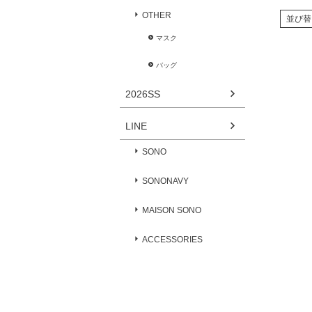
OTHER
並び替
マスク
バッグ
2026SS
LINE
SONO
SONONAVY
MAISON SONO
ACCESSORIES