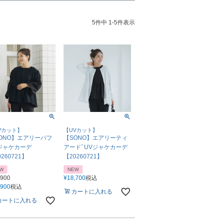
5
件中
1
-
5
件表示
Vカット】
【UVカット】
ONO】エアリーパフ
【SONO】エアリーティ
ジャケカーデ
アードﾞUVジャケカーデ
260721】
【20260721】
W
NEW
,900
¥
18,700
税込
,900
税込
カートに入れる
カートに入れる