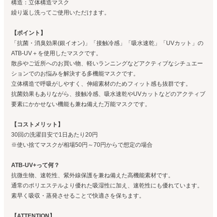
構造：立体構造マスク
繰り返し洗ってご使用いただけます。
【ポイント】
「抗菌・消臭効果(銀イオン)」「接触冷感」「吸水速乾」「UVカット」の
ATB-UV＋を使用したマスクです。
散歩やご近所へのお買い物、軽いランニングなどアクティブなシチュエー
ションでのお悩みを解決する多機能マスクです。
立体構造で呼吸がしやすく、伸縮素材のためフィット感も抜群です。
抗菌効果もありながら、接触冷感、吸水速乾やUVカットなどのアクティブ
要素にかかせない機能も兼ね備えた万能マスクです。
【コストメリット】
30回の洗濯目安で1日あたり20円
※使い捨てマスクが相場50円～70円からで想定の場合
ATB-UV+って何？
抗微生物、速乾性、紫外線保護を兼ね備えた高機能素材です。
通常のポリエステルより優れた吸湿性に加え、速乾性にも優れています。
素早く吸収・蒸発させることで快適さを保ちます。
【ATTENTION】