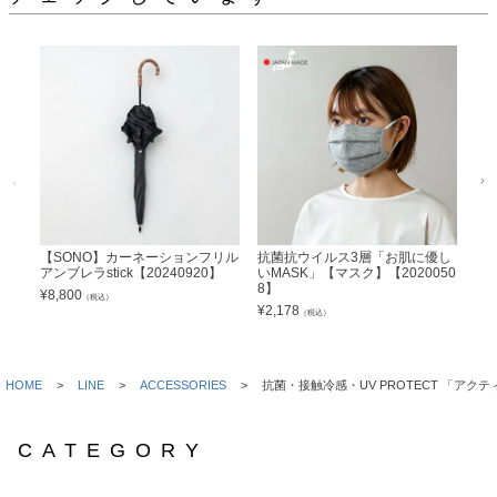
【SONO】カーネーションフリル
抗菌抗ウイルス3層「お肌に優し
【
アンブレラstick【20240920】
いMASK」【マスク】【2020050
Lサ
8】
¥
8,800
¥
4,
（税込）
¥
2,178
（税込）
HOME
LINE
ACCESSORIES
抗菌・接触冷感・UV PROTECT 「アクティ
CATEGORY