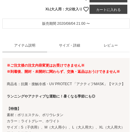
XL(大人用：大)2枚入り
カートに入れる
販売期間
2020/08/04 21:00
〜
アイテム説明
サイズ・詳細
レビュー
※ご注文後の注文内容変更はお受けできません※
※到着後、開封・未開封に関わらず、交換・返品はおうけできません※
商品名：抗菌・接触冷感・UV PROTECT 「アクティフMASK」【マスク】
ランニングやアクティブな運動に！暑くなる季節にも◎
【特徴】
素材：ポリエステル、ポリウレタン
カラー：ライトグレー、ホワイト
サイズ：S（子供用）、M（大人用小）、L（大人用大）、XL（大人用大）