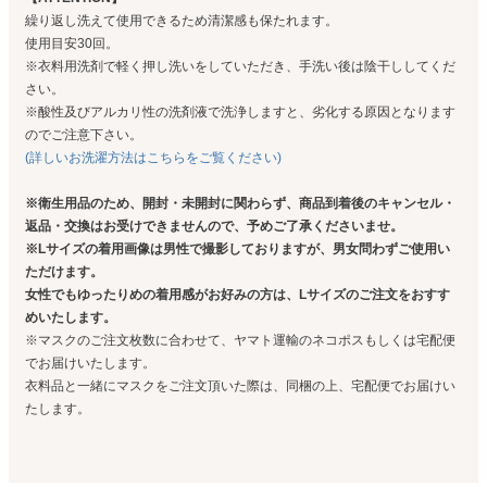
繰り返し洗えて使用できるため清潔感も保たれます。
使用目安30回。
※衣料用洗剤で軽く押し洗いをしていただき、手洗い後は陰干ししてくだ
さい。
※酸性及びアルカリ性の洗剤液で洗浄しますと、劣化する原因となります
のでご注意下さい。
(詳しいお洗濯方法はこちらをご覧ください)
※衛生用品のため、開封・未開封に関わらず、商品到着後のキャンセル・
返品・交換はお受けできませんので、予めご了承くださいませ。
※Lサイズの着用画像は男性で撮影しておりますが、男女問わずご使用い
ただけます。
女性でもゆったりめの着用感がお好みの方は、Lサイズのご注文をおすす
めいたします。
※マスクのご注文枚数に合わせて、ヤマト運輸のネコポスもしくは宅配便
でお届けいたします。
衣料品と一緒にマスクをご注文頂いた際は、同梱の上、宅配便でお届けい
たします。