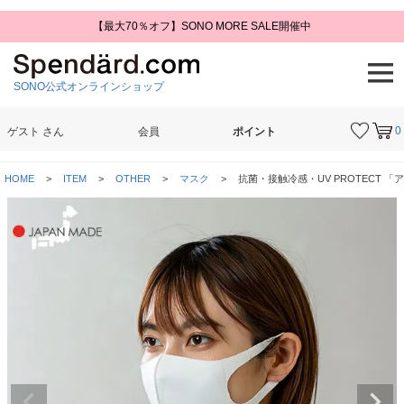
【最大70％オフ】SONO MORE SALE開催中
SONO公式オンラインショップ
0
ゲスト
さん
会員
ポイント
検索
HOME
ITEM
OTHER
マスク
抗菌・接触冷感・UV PROTECT 「ア