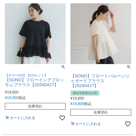
【サマーOX】【UVカット】
【SONO】フロートバルーンジ
【SONO】フローイングブロッ
ャガードブラウス
サムブラウス【20260427】
【20260427】
¥
19,800
最短翌営業日出荷
¥
19,800
税込
¥
19,800
¥
19,800
税込
在庫切れ
在庫切れ
カートに入れる
カートに入れる