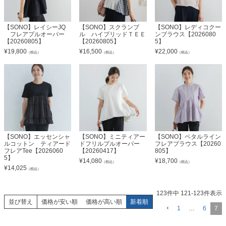
【SONO】レイシーJQ
【SONO】スクランブ
【SONO】レディコクー
フレアプルオーバー
ル ハイブリッドＴＥＥ
ンブラウス【2026080
【20260805】
【20260805】
5】
¥
19,800
¥
16,500
¥
22,000
（税込）
（税込）
（税込）
【SONO】エッセンシャ
【SONO】ミニティアー
【SONO】ペタルライン
ルコットン ティアード
ドフリルプルオーバー
フレアブラウス【20260
フレアTee【2026060
【20260417】
805】
5】
¥
14,080
¥
18,700
（税込）
（税込）
¥
14,025
（税込）
123
件中
121
-
123
件表示
並び替え
価格が安い順
価格が高い順
新着順
1
…
6
7