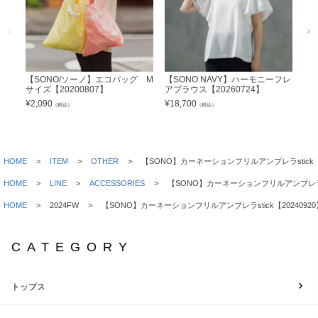
【SONO/ソーノ】エコバッグ M
【SONO NAVY】ハーモニーフレ
【S
サイズ【20200807】
アブラウス【20260724】
ショ
5】
¥
2,090
¥
18,700
（税込）
（税込）
¥
33
HOME
ITEM
OTHER
【SONO】カーネーションフリルアンブレラstick【2
HOME
LINE
ACCESSORIES
【SONO】カーネーションフリルアンブレラsti
HOME
2024FW
【SONO】カーネーションフリルアンブレラstick【20240920
CATEGORY
トップス