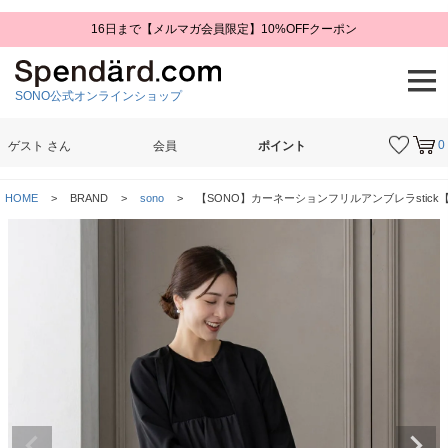
16日まで【メルマガ会員限定】10%OFFクーポン
SONO公式オンラインショップ
0
ゲスト
さん
会員
ポイント
検索
HOME
BRAND
sono
【SONO】カーネーションフリルアンブレラstick【2