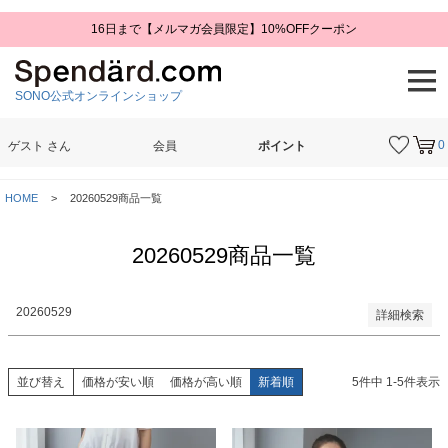
16日まで【メルマガ会員限定】10%OFFクーポン
予約商品
予約商品のみを表示
SONO公式オンラインショップ
並び順
新着順
登録順
0
ゲスト
さん
会員
ポイント
価格が安い順
価格が高い順
検索
優先度順
HOME
20260529商品一覧
レビュー順
キーワードヒット順
20260529商品一覧
検索
20260529
詳細検索
並び替え
価格が安い順
価格が高い順
新着順
5
件中
1
-
5
件表示