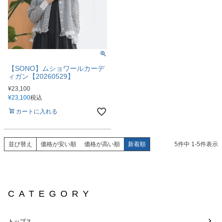
【SONO】ムショワールカーデ
ィガン【20260529】
¥
23,100
¥
23,100
税込
カートに入れる
並び替え
価格が安い順
価格が高い順
新着順
5
件中
1
-
5
件表示
CATEGORY
トップス