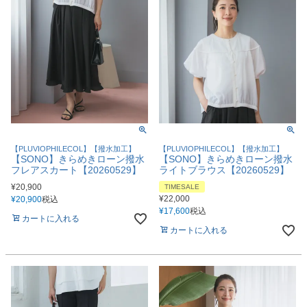
【PLUVIOPHILECOL】【撥水加工】
【PLUVIOPHILECOL】【撥水加工】
【SONO】きらめきローン撥水
【SONO】きらめきローン撥水
フレアスカート【20260529】
ライトブラウス【20260529】
¥
20,900
TIMESALE
¥
22,000
¥
20,900
税込
¥
17,600
税込
カートに入れる
カートに入れる