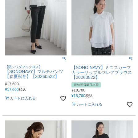
【防シワダブルクロス】
【SONO NAVY】ミニスカーフ
【SONONAVY】マルチパンツ
カラーサップルフレアブラウス
【春夏秋冬】【20260522】
【20260522】
¥
17,600
最短翌営業日出荷
¥
17,600
税込
¥
18,700
¥
18,700
税込
カートに入れる
カートに入れる