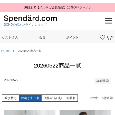
16日まで【メルマガ会員限定】10%OFFクーポン
予約商品
予約商品のみを表示
SONO公式オンラインショップ
並び順
新着順
登録順
0
ゲスト
さん
会員
ポイント
価格が安い順
価格が高い順
検索
優先度順
HOME
20260522商品一覧
レビュー順
キーワードヒット順
20260522商品一覧
検索
20260522
詳細検索
並び替え
価格が安い順
価格が高い順
新着順
5
件中
1
-
5
件表示