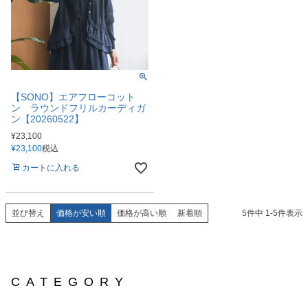
【SONO】エアフローコット
ン ラウンドフリルカーディガ
ン【20260522】
¥
23,100
¥
23,100
税込
カートに入れる
並び替え
価格が安い順
価格が高い順
新着順
5
件中
1
-
5
件表示
CATEGORY