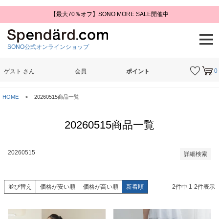
【最大70％オフ】SONO MORE SALE開催中
予約商品
予約商品のみを表示
SONO公式オンラインショップ
並び順
新着順
登録順
0
ゲスト
さん
会員
ポイント
価格が安い順
価格が高い順
検索
優先度順
HOME
20260515商品一覧
レビュー順
キーワードヒット順
20260515商品一覧
検索
20260515
詳細検索
並び替え
価格が安い順
価格が高い順
新着順
2
件中
1
-
2
件表示