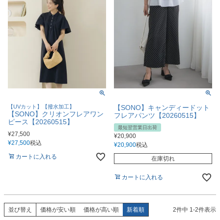
【UVカット】【撥水加工】
【SONO】キャンディードット
【SONO】クリオンフレアワン
フレアパンツ【20260515】
ピース【20260515】
最短翌営業日出荷
¥
27,500
¥
20,900
¥
27,500
税込
¥
20,900
税込
カートに入れる
在庫切れ
カートに入れる
並び替え
価格が安い順
価格が高い順
新着順
2
件中
1
-
2
件表示