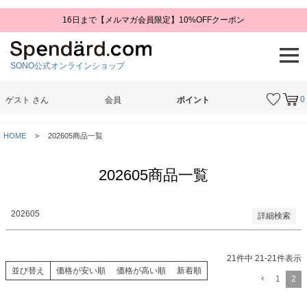
16日まで【メルマガ会員限定】10%OFFクーポン
予約商品
予約商品のみを表示
SONO公式オンラインショップ
並び順
新着順
登録順
0
ゲスト
さん
会員
ポイント
価格が安い順
価格が高い順
検索
優先度順
HOME
202605商品一覧
レビュー順
キーワードヒット順
202605商品一覧
検索
202605
詳細検索
21
件中
21
-
21
件表示
並び替え
価格が安い順
価格が高い順
新着順
1
2