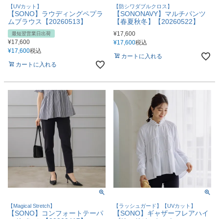
【UVカット】
【防シワダブルクロス】
【SONO】ラウディングペプラ
【SONONAVY】マルチパンツ
ムブラウス【20260513】
【春夏秋冬】【20260522】
¥
17,600
最短翌営業日出荷
¥
17,600
¥
17,600
税込
¥
17,600
税込
カートに入れる
カートに入れる
【Magical Stretch】
【ラッシュガード】【UVカット】
【SONO】コンフォートテーパ
【SONO】ギャザーフレアハイ