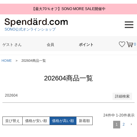
【最大70％オフ】SONO MORE SALE開催中
予約商品
予約商品のみを表示
SONO公式オンラインショップ
並び順
新着順
登録順
0
ゲスト
さん
会員
ポイント
価格が安い順
価格が高い順
検索
優先度順
HOME
202604商品一覧
レビュー順
キーワードヒット順
202604商品一覧
検索
202604
詳細検索
24
件中
1
-
20
件表示
並び替え
価格が安い順
価格が高い順
新着順
1
2