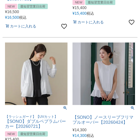
NEW
最短翌営業日出荷
NEW
最短翌営業日出荷
¥
15,400
¥
16,500
¥
15,400
税込
¥
16,500
税込
カートに入れる
カートに入れる
【ラッシュガード】【UVカット】
【SONO】ノースリーブフリマ
【SONO】ダブルペプラムパー
プルオーバー【20260424】
カー【20260721】
¥
14,300
NEW
最短翌営業日出荷
¥
14,300
税込
¥
15,400