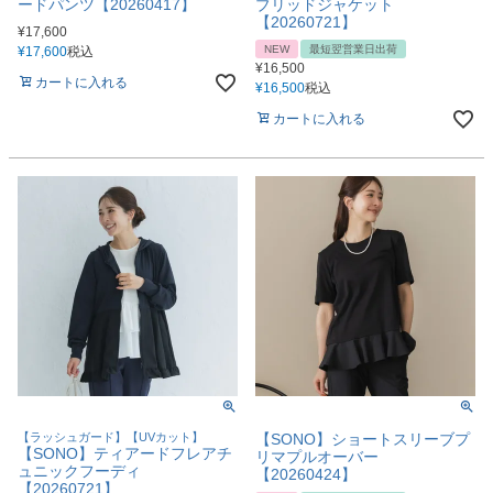
ードパンツ【20260417】
ブリッドジャケット
【20260721】
¥
17,600
NEW
最短翌営業日出荷
¥
17,600
税込
¥
16,500
カートに入れる
¥
16,500
税込
カートに入れる
【ラッシュガード】【UVカット】
【SONO】ショートスリーブプ
【SONO】ティアードフレアチ
リマプルオーバー
ュニックフーディ
【20260424】
【20260721】