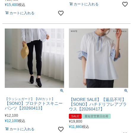
カートに入れる
¥
15,400
税込
カートに入れる
【ラッシュガード】【UVカット】
【MORE SALE】【返品不可】
【SONO】プロテクトスキニー
【SONO】ハチドリフレアブラ
パンツ【20260413】
ウス【20260417】
¥
12,100
SALE
最短翌営業日出荷
¥
12,100
税込
¥
19,800
¥
11,880
税込
カートに入れる