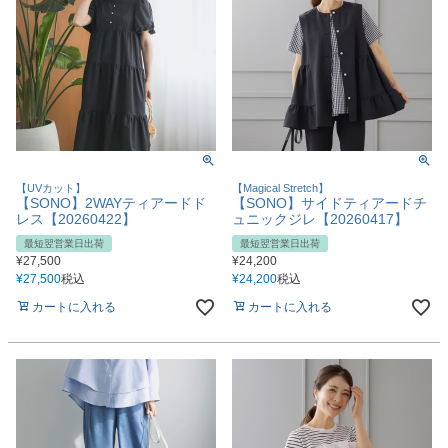
【UVカット】
【Magical Stretch】
【SONO】2WAYティアードド
【SONO】サイドティアードチ
レス【20260422】
ュニックジレ【20260417】
最短翌営業日出荷
最短翌営業日出荷
¥
27,500
¥
24,200
¥
27,500
税込
¥
24,200
税込
カートに入れる
カートに入れる