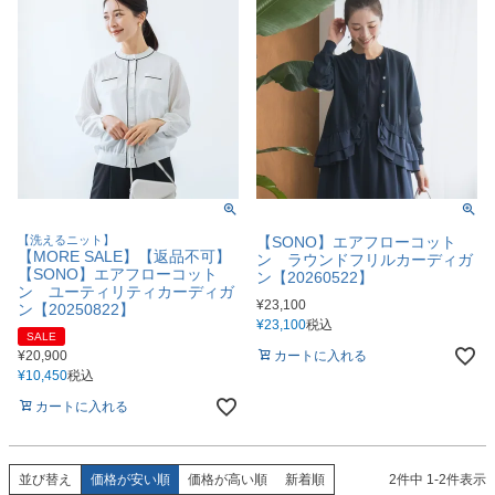
【洗えるニット】
【SONO】エアフローコット
【MORE SALE】【返品不可】
ン ラウンドフリルカーディガ
【SONO】エアフローコット
ン【20260522】
ン ユーティリティカーディガ
¥
23,100
ン【20250822】
¥
23,100
税込
SALE
¥
20,900
カートに入れる
¥
10,450
税込
カートに入れる
並び替え
価格が安い順
価格が高い順
新着順
2
件中
1
-
2
件表示