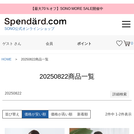
【最大70％オフ】SONO MORE SALE開催中
予約商品
予約商品のみを表示
SONO公式オンラインショップ
並び順
新着順
登録順
0
ゲスト
さん
会員
ポイント
価格が安い順
価格が高い順
検索
優先度順
HOME
20250822商品一覧
レビュー順
キーワードヒット順
20250822商品一覧
検索
20250822
詳細検索
並び替え
価格が安い順
価格が高い順
新着順
2
件中
1
-
2
件表示