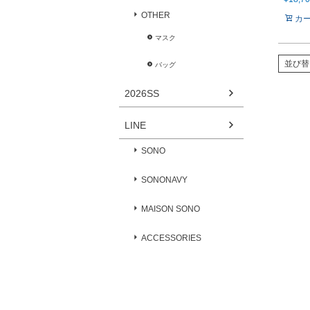
OTHER
カ
マスク
並び替
バッグ
2026SS
LINE
SONO
SONONAVY
MAISON SONO
ACCESSORIES