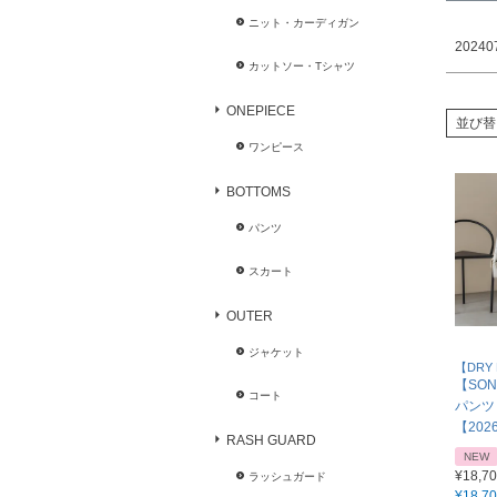
ニット・カーディガン
20240
カットソー・Tシャツ
ONEPIECE
並び替
ワンピース
BOTTOMS
パンツ
スカート
OUTER
ジャケット
【DRY 
【SON
コート
パンツ
【202
RASH GUARD
NEW
¥
18,7
ラッシュガード
¥
18,7