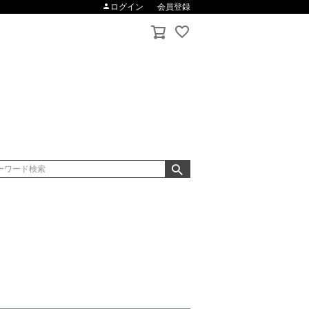
ログイン
会員登録
品を表示しない
みを表示
録順
価格が安い順
価格が高い順
レビュー順
キーワードヒット順