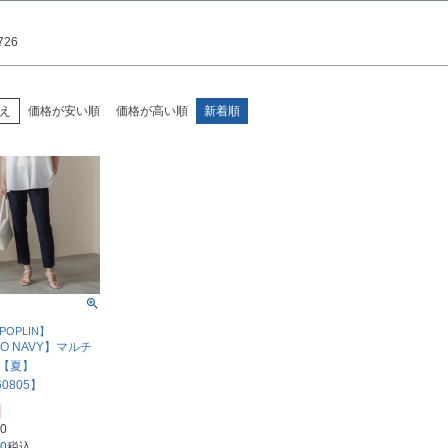
検索
726
え
価格が安い順
価格が高い順
新着順
POPLIN】
O NAVY】マルチ
【夏】
60805】
00
00
税込