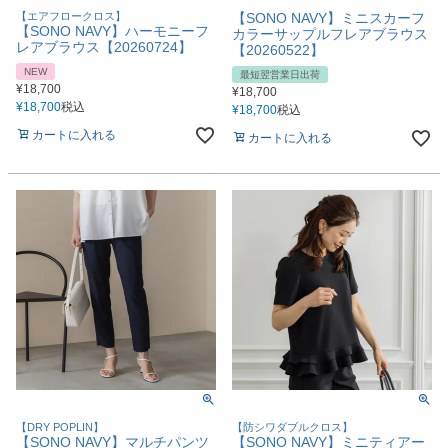
【エアフロークロス】
【SONO NAVY】ミニスカーフ
【SONO NAVY】ハーモニーフ
カラーサップルフレアブラウス
レアブラウス【20260724】
【20260522】
NEW
最短翌営業日出荷
¥
18,700
¥
18,700
¥
18,700
税込
¥
18,700
税込
カートに入れる
カートに入れる
【DRY POPLIN】
【防シワダブルクロス】
【SONO NAVY】マルチパンツ
【SONO NAVY】ミニティアー