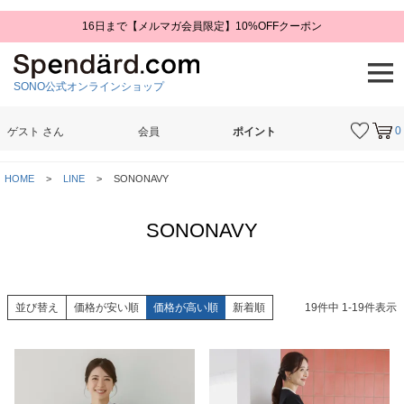
16日まで【メルマガ会員限定】10%OFFクーポン
SONO公式オンラインショップ
0
ゲスト
さん
会員
ポイント
検索
HOME
LINE
SONONAVY
SONONAVY
並び替え
価格が安い順
価格が高い順
新着順
19
件中
1
-
19
件表示