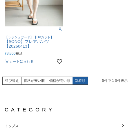
【ラッシュガード】【UVカット】
【SONO】フレアパンツ
【20260413】
¥
8,800
税込
カートに入れる
並び替え
価格が安い順
価格が高い順
新着順
5
件中
1
-
5
件表示
CATEGORY
トップス