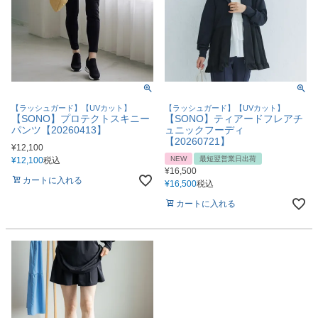
【ラッシュガード】【UVカット】
【ラッシュガード】【UVカット】
【SONO】プロテクトスキニー
【SONO】ティアードフレアチ
パンツ【20260413】
ュニックフーディ
【20260721】
¥
12,100
NEW
最短翌営業日出荷
¥
12,100
税込
¥
16,500
カートに入れる
¥
16,500
税込
カートに入れる