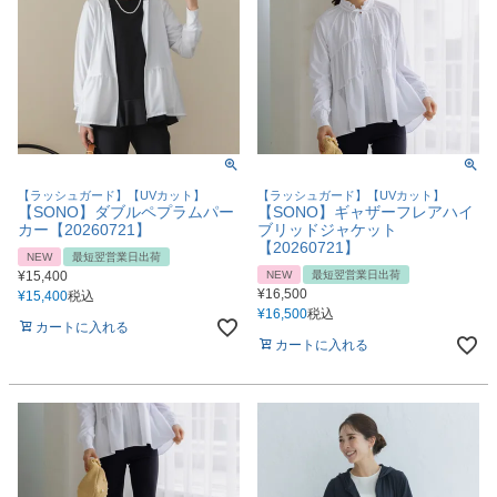
【ラッシュガード】【UVカット】
【ラッシュガード】【UVカット】
【SONO】ダブルペプラムパー
【SONO】ギャザーフレアハイ
カー【20260721】
ブリッドジャケット
【20260721】
NEW
最短翌営業日出荷
¥
15,400
NEW
最短翌営業日出荷
¥
16,500
¥
15,400
税込
¥
16,500
税込
カートに入れる
カートに入れる