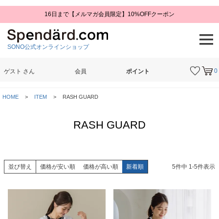
16日まで【メルマガ会員限定】10%OFFクーポン
SONO公式オンラインショップ
0
ゲスト
さん
会員
ポイント
検索
HOME
ITEM
RASH GUARD
RASH GUARD
並び替え
価格が安い順
価格が高い順
新着順
5
件中
1
-
5
件表示