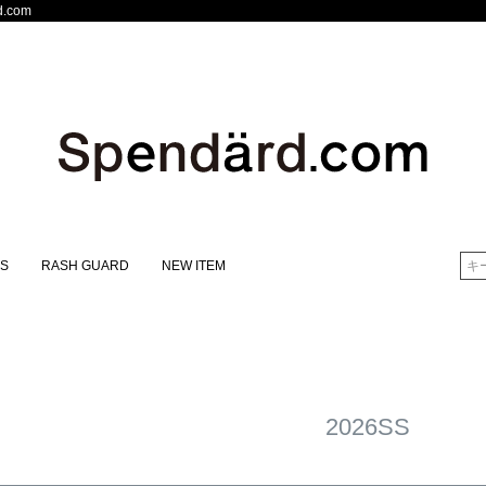
.com
S
RASH GUARD
NEW ITEM
検索
2026SS