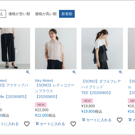
え
価格が安い順
価格が高い順
新着順
tion]
[Airy Motion]
【SONO】ダブルフレア
【S
NO】アクティフパ
【SONO】レディコクー
ハイブリッドﾞ
ル 
ンブラウス
TEE【20260805】
【20
ette【20260805】
【20260805】
NEW
NE
NEW
¥
19,800
¥
16
00
¥
22,000
¥
19,800
税込
¥
16
00
税込
¥
22,000
税込
カートに入れる
ートに入れる
カートに入れる