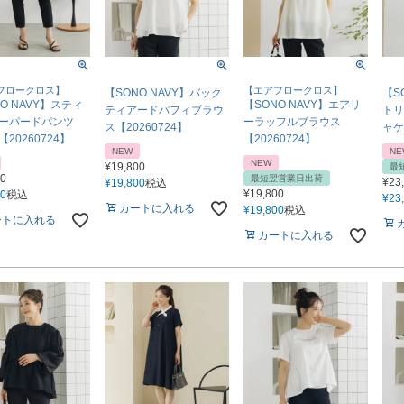
フロークロス】
【エアフロークロス】
【SONO NAVY】バック
【S
O NAVY】スティ
【SONO NAVY】エアリ
ティアードパフィブラウ
トリ
ーパードパンツ
ーラッフルブラウス
ス【20260724】
ャケ
20260724】
【20260724】
NEW
NE
NEW
¥
19,800
最
00
最短翌営業日出荷
¥
23
¥
19,800
税込
¥
19,800
00
税込
¥
23
カートに入れる
¥
19,800
税込
ートに入れる
カートに入れる