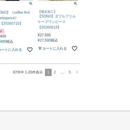
【撥水加工】
NO】《coffee first
【SONO】ダブルフリル
nelegance》
ケープワンピース
【20260710】
【20260619】
W
¥
27,500
,400
¥
27,500
税込
,400
税込
カートに入れる
カートに入れる
1
2
…
5
87
件中
1
-
20
件表示