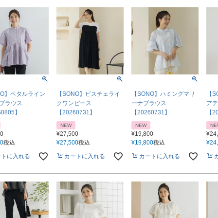
NO】ペタルライン
【SONO】ビスチェライ
【SONO】ハミングマリ
【S
ブラウス
クワンピース
ーナブラウス
アテ
60805】
【20260731】
【20260731】
【20
NEW
NEW
NE
00
¥
27,500
¥
19,800
¥
24
00
税込
¥
27,500
税込
¥
19,800
税込
¥
24
ートに入れる
カートに入れる
カートに入れる