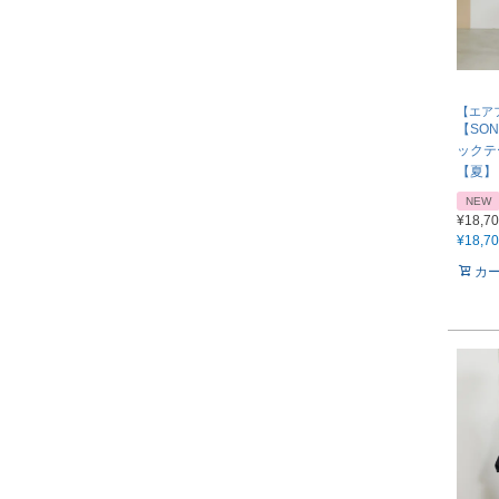
【エア
【SON
ックテ
【夏】【
NEW
¥
18,7
¥
18,7
カ