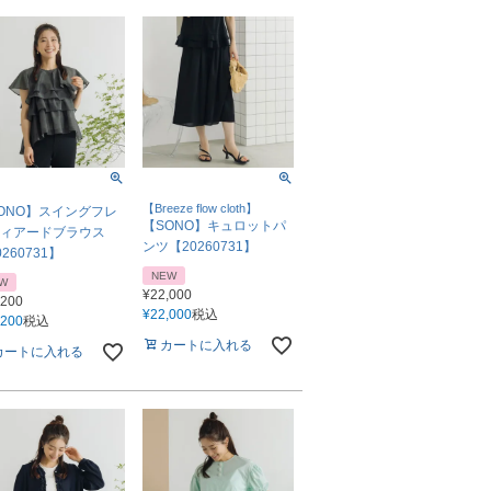
【Breeze flow cloth】
ONO】スイングフレ
【SONO】キュロットパ
ィアードブラウス
ンツ【20260731】
260731】
NEW
W
¥
22,000
,200
¥
22,000
税込
,200
税込
カートに入れる
カートに入れる