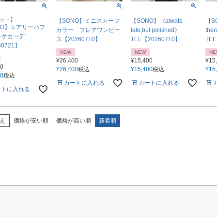
カット】
【SONO】ミニスカーフ
【SONO】《alwats
【SO
NO】エアリーパフ
カラー フレアワンピー
late,but polished》
the
ャケカーデ
ス【20260710】
TEE【20260710】
TEE
60721】
NEW
NEW
NE
¥
26,400
¥
15,400
¥
15
00
¥
26,400
税込
¥
15,400
税込
¥
15
00
税込
カートに入れる
カートに入れる
ートに入れる
え
価格が安い順
価格が高い順
新着順