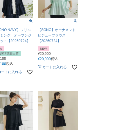
ONO NAVY】フリル
【SONO】オーナメント
ミング オープンジ
ビジューブラウス
ット【20260724】
【20260724】
W
NEW
¥
20,900
短翌営業日出荷
,100
¥
20,900
税込
,100
税込
カートに入れる
カートに入れる