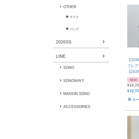
OTHER
マスク
バッグ
2026SS
LINE
【SO
フレア
SONO
【202
NEW
SONONAVY
¥
18,7
¥
18,7
MAISON SONO
カ
ACCESSORIES