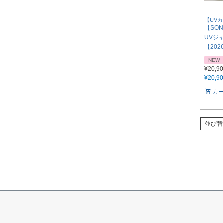
【UV
【SO
UVジ
【202
NEW
¥
20,9
¥
20,9
カ
並び替