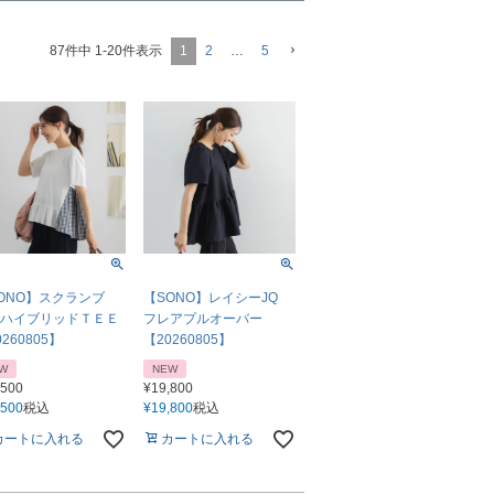
1
2
…
5
87
件中
1
-
20
件表示
ONO】スクランブ
【SONO】レイシーJQ
ハイブリッドＴＥＥ
フレアプルオーバー
260805】
【20260805】
W
NEW
,500
¥
19,800
,500
税込
¥
19,800
税込
カートに入れる
カートに入れる