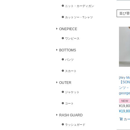
ニット・カーディガン
並び替
カットソー・Tシャツ
ONEPIECE
ワンピース
BOTTOMS
パンツ
スカート
[Airy Mo
【SO
OUTER
ンツ－
ジャケット
georg
NEW
コート
¥
19,8
¥
19,8
RASH GUARD
カ
ラッシュガード