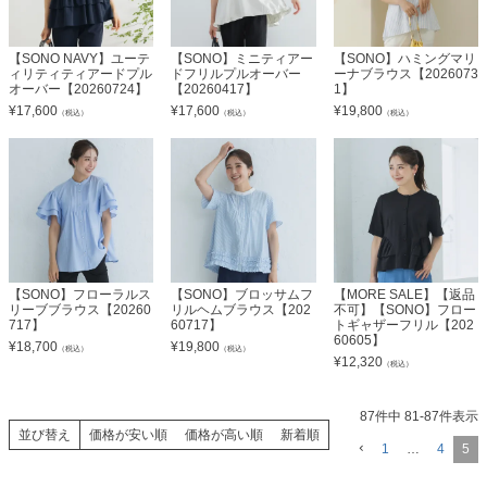
【SONO NAVY】ユーテ
【SONO】ミニティアー
【SONO】ハミングマリ
ィリティティアードプル
ドフリルプルオーバー
ーナブラウス【2026073
オーバー【20260724】
【20260417】
1】
¥
17,600
¥
17,600
¥
19,800
（税込）
（税込）
（税込）
【SONO】フローラルス
【SONO】ブロッサムフ
【MORE SALE】【返品
リーブブラウス【20260
リルヘムブラウス【202
不可】【SONO】フロー
717】
60717】
トギャザーフリル【202
60605】
¥
18,700
¥
19,800
（税込）
（税込）
¥
12,320
（税込）
87
件中
81
-
87
件表示
並び替え
価格が安い順
価格が高い順
新着順
1
…
4
5