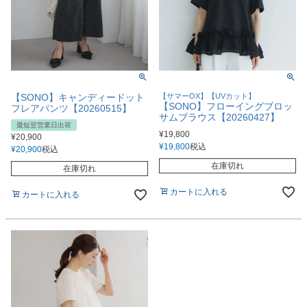
【SONO】キャンディードット
【サマーOX】【UVカット】
【SONO】フローイングブロッ
フレアパンツ【20260515】
サムブラウス【20260427】
最短翌営業日出荷
¥
19,800
¥
20,900
¥
19,800
税込
¥
20,900
税込
在庫切れ
在庫切れ
カートに入れる
カートに入れる